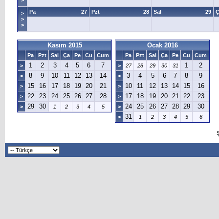
>
Pa
27
Pzt
28
Sal
29
Ç
>
>
>
Kasım 2015
Ocak 2016
Pa
Pzt
Sal
Ça
Pe
Cu
Cum
Pa
Pzt
Sal
Ça
Pe
Cu
Cum
1
2
3
4
5
6
7
1
2
>
>
27
28
29
30
31
8
9
10
11
12
13
14
3
4
5
6
7
8
9
>
>
15
16
17
18
19
20
21
10
11
12
13
14
15
16
>
>
22
23
24
25
26
27
28
17
18
19
20
21
22
23
>
>
29
30
24
25
26
27
28
29
30
>
1
2
3
4
5
>
31
>
1
2
3
4
5
6