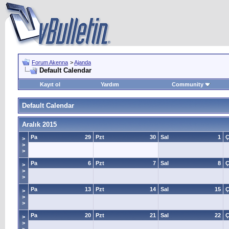
Forum Akenna
>
Ajanda
Default Calendar
Kayıt ol
Yardım
Community
Default Calendar
Aralık 2015
Pa
29
Pzt
30
Sal
1
Ç
>
>
>
Pa
6
Pzt
7
Sal
8
Ç
>
>
>
Pa
13
Pzt
14
Sal
15
Ç
>
>
>
Pa
20
Pzt
21
Sal
22
Ç
>
>