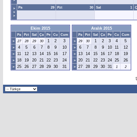
>
Pa
29
Pzt
30
Sal
1
Ç
>
>
>
Ekim 2015
Aralık 2015
Pa
Pzt
Sal
Ça
Pe
Cu
Cum
Pa
Pzt
Sal
Ça
Pe
Cu
Cum
1
2
3
1
2
3
4
5
>
27
28
29
30
>
29
30
4
5
6
7
8
9
10
6
7
8
9
10
11
12
>
>
11
12
13
14
15
16
17
13
14
15
16
17
18
19
>
>
18
19
20
21
22
23
24
20
21
22
23
24
25
26
>
>
25
26
27
28
29
30
31
27
28
29
30
31
>
>
1
2