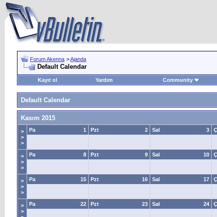
Forum Akenna
>
Ajanda
Default Calendar
Kayıt ol
Yardım
Community
Default Calendar
Kasım 2015
Pa
1
Pzt
2
Sal
3
Ç
>
>
>
Pa
8
Pzt
9
Sal
10
Ç
>
>
>
Pa
15
Pzt
16
Sal
17
Ç
>
>
>
Pa
22
Pzt
23
Sal
24
Ç
>
>