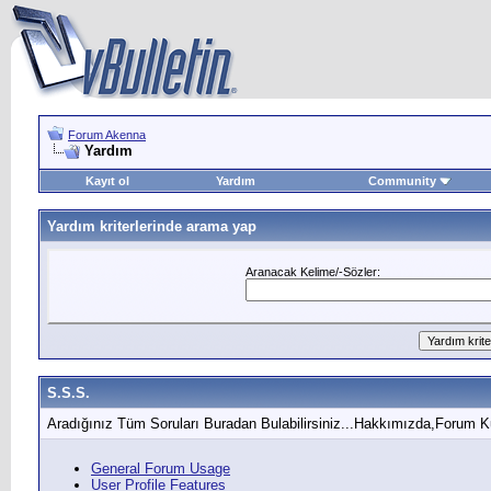
Forum Akenna
Yardım
Kayıt ol
Yardım
Community
Yardım kriterlerinde arama yap
Aranacak Kelime/-Sözler:
S.S.S.
Aradığınız Tüm Soruları Buradan Bulabilirsiniz...Hakkımızda,Forum K
General Forum Usage
User Profile Features