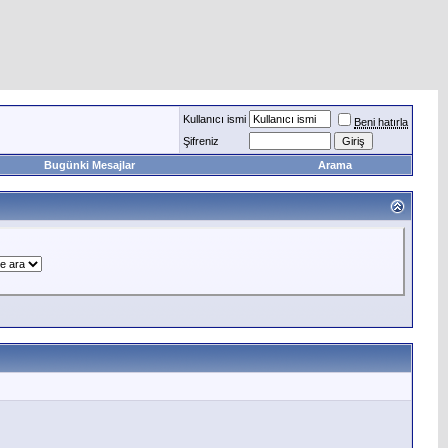
Kullanıcı ismi
Beni hatırla
Şifreniz
Bugünki Mesajlar
Arama