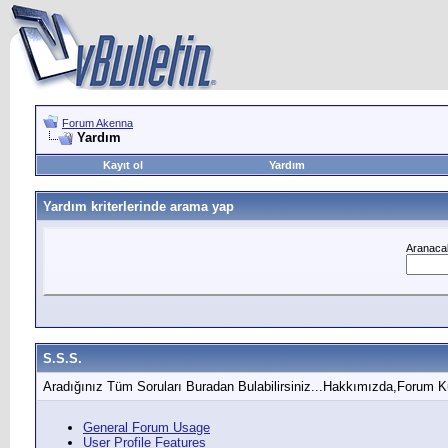
Forum Akenna
Yardım
Kayıt ol
Yardım
Yardım kriterlerinde arama yap
Aranacak
S.S.S.
Aradığınız Tüm Soruları Buradan Bulabilirsiniz...Hakkımızda,Forum K
General Forum Usage
User Profile Features