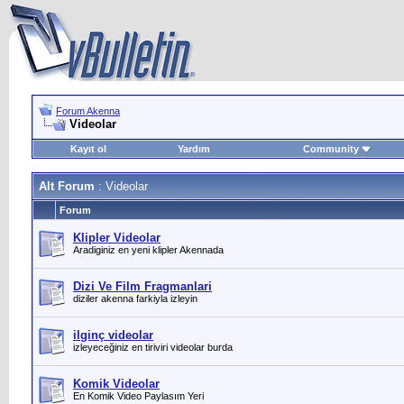
Forum Akenna
Videolar
Kayıt ol
Yardım
Community
Alt Forum
: Videolar
Forum
Klipler Videolar
Aradiginiz en yeni klipler Akennada
Dizi Ve Film Fragmanlari
diziler akenna farkiyla izleyin
ilginç videolar
izleyeceğiniz en tiriviri videolar burda
Komik Videolar
En Komik Video Paylasım Yeri