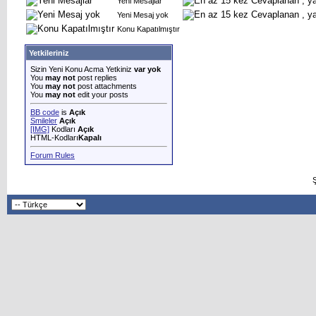
Yeni Mesajlar
Yeni Mesaj yok
Konu Kapatılmıştır
Yetkileriniz
Sizin Yeni Konu Acma Yetkiniz
var yok
You
may not
post replies
You
may not
post attachments
You
may not
edit your posts
BB code
is
Açık
Smileler
Açık
[IMG]
Kodları
Açık
HTML-Kodları
Kapalı
Forum Rules