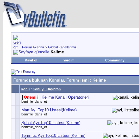
Forum Akenna
>
Global Kanallarimiz
Kelime
Kayıt ol
Yardım
Community
Forumda bulunan Konular, Forum ismi
: Kelime
Konu
/
Konuyu Başlatan
│
Önemli
│
Kelime Kanalı Operatorleri
benimle_dans_et
Mart Ayı Top10 Listesi(Kelime)
benimle_dans_et
Şubat Ayı Top10 Listesi (Kelime)
benimle_dans_et
Temmuz Ayı Top10 Listesi (Kelime)