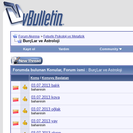
Forum Akenna
>
Felsefe Psikoloji ve Metafizik
BurçLar ve Astroloji
Kayıt ol
Yardım
Community
Forumda bulunan Konular, Forum ismi
: BurçLar ve Astroloji
Konu
/
Konuyu Başlatan
03.07.2013 balık
baharesin
03.07.2013 kova
baharesin
03.07.2013 oğlak
baharesin
03.07.2013 yay
baharesin
03.07.2013 akrep