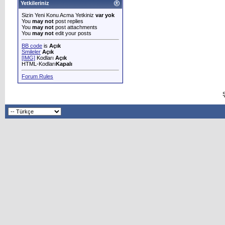
Yetkileriniz
Sizin Yeni Konu Acma Yetkiniz
var yok
You
may not
post replies
You
may not
post attachments
You
may not
edit your posts
BB code
is
Açık
Smileler
Açık
[IMG]
Kodları
Açık
HTML-Kodları
Kapalı
Forum Rules