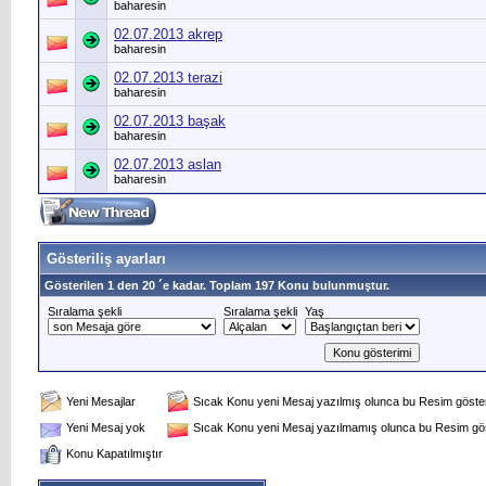
baharesin
02.07.2013 akrep
baharesin
02.07.2013 terazi
baharesin
02.07.2013 başak
baharesin
02.07.2013 aslan
baharesin
Gösteriliş ayarları
Gösterilen 1 den 20 ´e kadar. Toplam 197 Konu bulunmuştur.
Sıralama şekli
Sıralama şekli
Yaş
Yeni Mesajlar
Sıcak Konu yeni Mesaj yazılmış olunca bu Resim gösteri
Yeni Mesaj yok
Sıcak Konu yeni Mesaj yazılmamış olunca bu Resim göst
Konu Kapatılmıştır