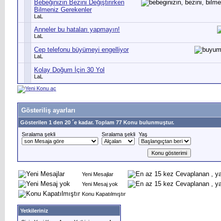
Bebeğinizin Bezini Değiştirirken
Bilmeniz Gerekenler
LaL
Anneler bu hataları yapmayın!
LaL
Cep telefonu büyümeyi engelliyor
LaL
Kolay Doğum İçin 30 Yol
LaL
Gösteriliş ayarları
Gösterilen 1 den 20 ´e kadar. Toplam 77 Konu bulunmuştur.
Sıralama şekli
Sıralama şekli
Yaş
Yeni Mesajlar
Yeni Mesaj yok
Konu Kapatılmıştır
Yetkileriniz