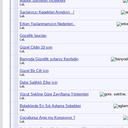
Maske Sürmenin İnceliklerii
LaL
Saçlarınızı Kepekten Arındırın ..!
LaL
Erken Yaşlanmamızın Nedenleri..
LaL
Güzellik İpuçları
LaL
Güzel Cildin 10 sırrı
LaL
Banyoda Güzellik sırlarını Keşfedin
LaL
Güzel Bir Cilt için
LaL
Daha Sağlıklı Eller için
LaL
Vücut Şekline Göre Zayıflama Yöntemleri
LaL
Bebeklerde En Sık Aglama Sebebleri
LaL
Çocuğunuz Argo mu Konuşuyor ?
LaL