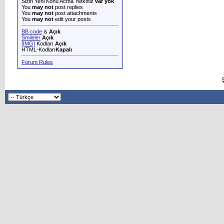
Sizin Yeni Konu Acma Yetkiniz
var yok
You
may not
post replies
You
may not
post attachments
You
may not
edit your posts
BB code
is
Açık
Smileler
Açık
[IMG]
Kodları
Açık
HTML-Kodları
Kapalı
Forum Rules