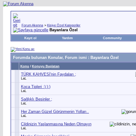
Forum Akenna
>
Kişiye Özel Kategoriler
Bayanlara Özel
Kayıt ol
Yardım
Community
Forumda bulunan Konular, Forum ismi
: Bayanlara Özel
Konu
/
Konuyu Başlatan
TÜRK KAHVESİ'nin Faydaları ;
LaL
Koca Tipleri :):):)
LaL
Sağlıklı Besinler ;
LaL
Her Zaman Güzel Görünmenin Yolları..
LaL
Cildinizin Yaşlanmasına Neden Olmayın
LaL