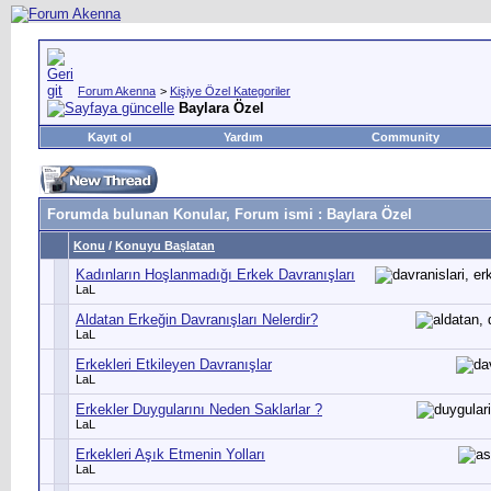
Forum Akenna
>
Kişiye Özel Kategoriler
Baylara Özel
Kayıt ol
Yardım
Community
Forumda bulunan Konular, Forum ismi
: Baylara Özel
Konu
/
Konuyu Başlatan
Kadınların Hoşlanmadığı Erkek Davranışları
LaL
Aldatan Erkeğin Davranışları Nelerdir?
LaL
Erkekleri Etkileyen Davranışlar
LaL
Erkekler Duygularını Neden Saklarlar ?
LaL
Erkekleri Aşık Etmenin Yolları
LaL