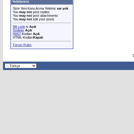
Yetkileriniz
Sizin Yeni Konu Acma Yetkiniz
var yok
You
may not
post replies
You
may not
post attachments
You
may not
edit your posts
BB code
is
Açık
Smileler
Açık
[IMG]
Kodları
Açık
HTML-Kodları
Kapalı
Forum Rules