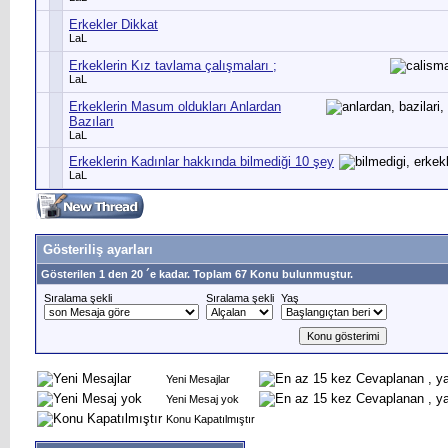
Erkekler Dikkat
LaL
Erkeklerin Kız tavlama çalışmaları ;
LaL
Erkeklerin Masum oldukları Anlardan
Bazıları
LaL
Erkeklerin Kadınlar hakkında bilmediği 10 şey
LaL
Gösteriliş ayarları
Gösterilen 1 den 20 ´e kadar. Toplam 67 Konu bulunmuştur.
Sıralama şekli
Sıralama şekli
Yaş
Yeni Mesajlar
Yeni Mesaj yok
Konu Kapatılmıştır