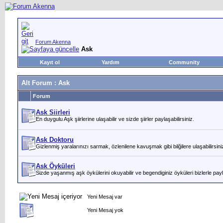
Forum Akenna
Ask
Kayıt ol
Yardım
Community
Alt Forum
: Ask
Forum
Ask Siirleri
En duygulu Aşk şiirlerine ulaşabilir ve sizde şiirler paylaşabilirsiniz.
Ask Doktoru
Gizlenmiş yaralarınızı sarmak, özlenilene kavuşmak gibi bilğilere ulaşabilirsini
Ask Öyküleri
Sizde yaşanmış aşk öykülerini okuyabilir ve begendiginiz öyküleri bizlerle payla
Yeni Mesaj var
Yeni Mesaj yok