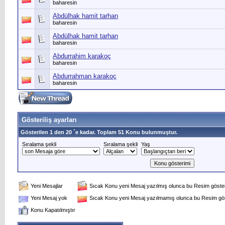
baharesin
Abdülhak hamit tarhan
baharesin
Abdülhak hamit tarhan
baharesin
Abdurrahim karakoç
baharesin
Abdurrahman karakoç
baharesin
Gösteriliş ayarları
Gösterilen 1 den 20 ´e kadar. Toplam 51 Konu bulunmuştur.
Sıralama şekli
Sıralama şekli
Yaş
Yeni Mesajlar
Sıcak Konu yeni Mesaj yazılmış olunca bu Resim gösteri
Yeni Mesaj yok
Sıcak Konu yeni Mesaj yazılmamış olunca bu Resim göst
Konu Kapatılmıştır