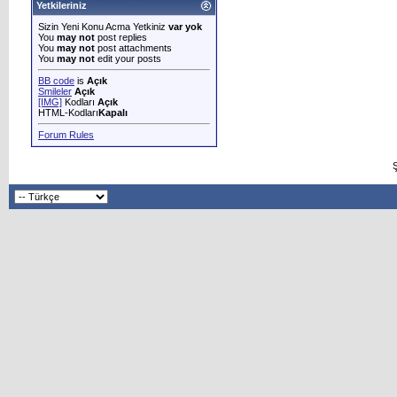
Yetkileriniz
Sizin Yeni Konu Acma Yetkiniz
var yok
You
may not
post replies
You
may not
post attachments
You
may not
edit your posts
BB code
is
Açık
Smileler
Açık
[IMG]
Kodları
Açık
HTML-Kodları
Kapalı
Forum Rules