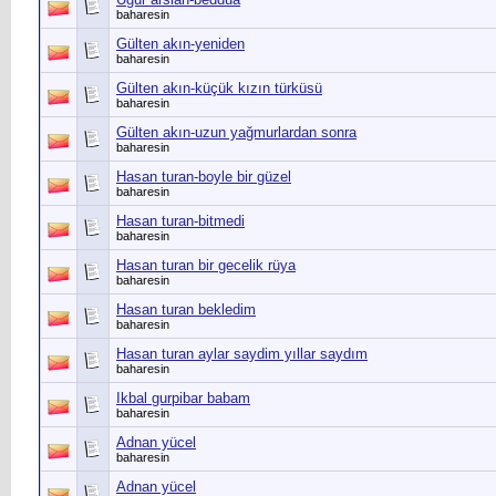
baharesin
Gülten akın-yeniden
baharesin
Gülten akın-küçük kızın türküsü
baharesin
Gülten akın-uzun yağmurlardan sonra
baharesin
Hasan turan-boyle bir güzel
baharesin
Hasan turan-bitmedi
baharesin
Hasan turan bir gecelik rüya
baharesin
Hasan turan bekledim
baharesin
Hasan turan aylar saydim yıllar saydım
baharesin
Ikbal gurpibar babam
baharesin
Adnan yücel
baharesin
Adnan yücel