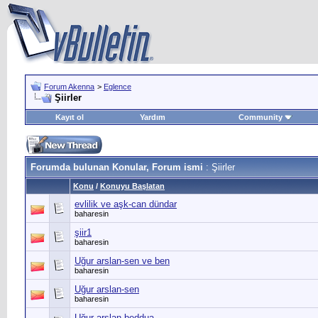
Forum Akenna
>
Eglence
Şiirler
Kayıt ol
Yardım
Community
Forumda bulunan Konular, Forum ismi
: Şiirler
Konu
/
Konuyu Başlatan
evlilik ve aşk-can dündar
baharesin
şiir1
baharesin
Uğur arslan-sen ve ben
baharesin
Uğur arslan-sen
baharesin
Uğur arslan-beddua