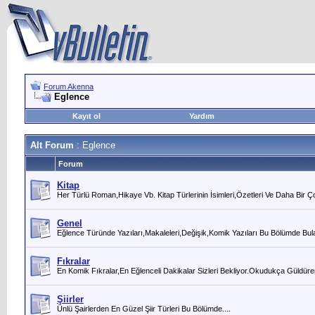
Forum Akenna
Eglence
Kayıt ol
Yardım
Alt Forum
: Eglence
Forum
Kitap
Her Türlü Roman,Hikaye Vb. Kitap Türlerinin İsimleri,Özetleri Ve Daha Bir 
Genel
Eğlence Türünde Yazıları,Makaleleri,Değişik,Komik Yazıları Bu Bölümde Bulabi
Fıkralar
En Komik Fıkralar,En Eğlenceli Dakikalar Sizleri Bekliyor.Okudukça Güldüre
Şiirler
Ünlü Şairlerden En Güzel Şiir Türleri Bu Bölümde....