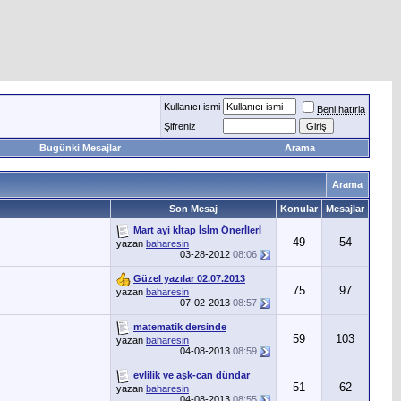
Kullanıcı ismi
Beni hatırla
Şifreniz
Bugünki Mesajlar
Arama
Arama
Son Mesaj
Konular
Mesajlar
Mart ayi kİtap İsİm Önerİlerİ
49
54
yazan
baharesin
03-28-2012
08:06
Güzel yazılar 02.07.2013
75
97
yazan
baharesin
07-02-2013
08:57
matematik dersinde
59
103
yazan
baharesin
04-08-2013
08:59
evlilik ve aşk-can dündar
51
62
yazan
baharesin
04-08-2013
08:55