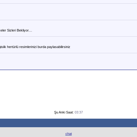
r Sizleri Bekliyor....
ik hertürlü resimlerinizi burda paylasabilirsiniz
Şu Anki Saat:
03:37
chat