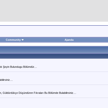
Community
Ajanda
Çok Şeyin Bulundugu Bölümdür....
lirsiniz....
n, Güldürdükçe Düşündüren Fıkraları Bu Bölümde Bulabilirsiniz....