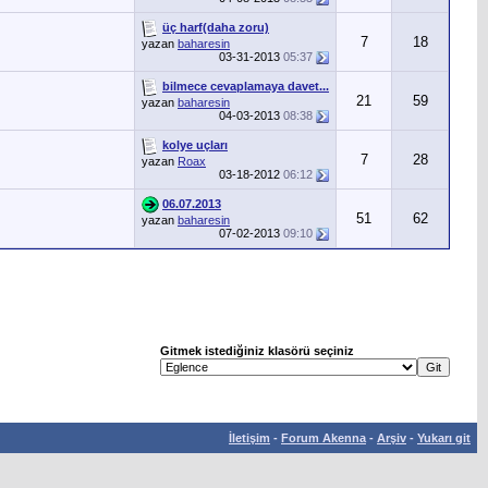
üç harf(daha zoru)
7
18
yazan
baharesin
03-31-2013
05:37
bilmece cevaplamaya davet...
21
59
yazan
baharesin
04-03-2013
08:38
kolye uçları
7
28
yazan
Roax
03-18-2012
06:12
06.07.2013
51
62
yazan
baharesin
07-02-2013
09:10
Gitmek istediğiniz klasörü seçiniz
İletişim
-
Forum Akenna
-
Arşiv
-
Yukarı git