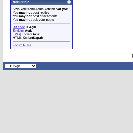
Yetkileriniz
Sizin Yeni Konu Acma Yetkiniz
var yok
You
may not
post replies
You
may not
post attachments
You
may not
edit your posts
BB code
is
Açık
Smileler
Açık
[IMG]
Kodları
Açık
HTML-Kodları
Kapalı
Forum Rules