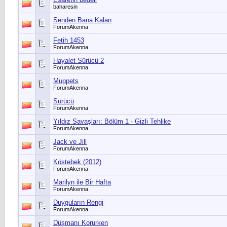
baharesin
Senden Bana Kalan
ForumAkenna
Fetih 1453
ForumAkenna
Hayalet Sürücü 2
ForumAkenna
Muppets
ForumAkenna
Sürücü
ForumAkenna
Yıldız Savaşları: Bölüm 1 - Gizli Tehlike
ForumAkenna
Jack ve Jill
ForumAkenna
Köstebek (2012)
ForumAkenna
Marilyn ile Bir Hafta
ForumAkenna
Duyguların Rengi
ForumAkenna
Düşmanı Korurken