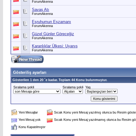
ForumAkenna
Savaş Atı
ForumAkenna
Eşruhumun Eşzamanı
ForumAkenna
Güzel Günler Göreceğiz
ForumAkenna
Karanlıklar Ülkesi: Uyanış
ForumAkenna
Gösteriliş ayarları
Gösterilen 1 den 20 ´e kadar. Toplam 44 Konu bulunmuştur.
Sıralama şekli
Sıralama şekli
Yaş
Yeni Mesajlar
Sıcak Konu yeni Mesaj yazılmış olunca bu Resim gösteri
Yeni Mesaj yok
Sıcak Konu yeni Mesaj yazılmamış olunca bu Resim göst
Konu Kapatılmıştır