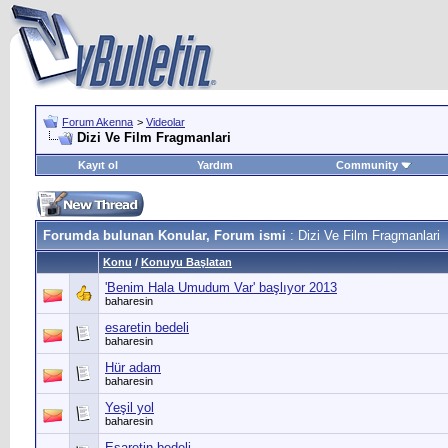
Forum Akenna
>
Videolar
Dizi Ve Film Fragmanlari
Kayıt ol
Yardım
Community
Forumda bulunan Konular, Forum ismi
: Dizi Ve Film Fragmanlari
Konu
/
Konuyu Başlatan
'Benim Hala Umudum Var' başlıyor 2013
baharesin
esaretin bedeli
baharesin
Hür adam
baharesin
Yeşil yol
baharesin
Esaretin bedeli