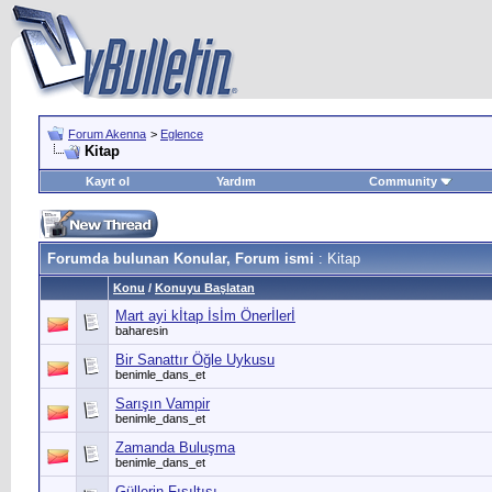
Forum Akenna
>
Eglence
Kitap
Kayıt ol
Yardım
Community
Forumda bulunan Konular, Forum ismi
: Kitap
Konu
/
Konuyu Başlatan
Mart ayi kİtap İsİm Önerİlerİ
baharesin
Bir Sanattır Öğle Uykusu
benimle_dans_et
Sarışın Vampir
benimle_dans_et
Zamanda Buluşma
benimle_dans_et
Güllerin Fısıltısı