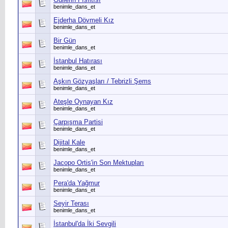
benimle_dans_et
Ejderha Dövmeli Kız
benimle_dans_et
Bir Gün
benimle_dans_et
İstanbul Hatırası
benimle_dans_et
Aşkın Gözyaşları / Tebrizli Şems
benimle_dans_et
Ateşle Oynayan Kız
benimle_dans_et
Çarpışma Partisi
benimle_dans_et
Dijital Kale
benimle_dans_et
Jacopo Ortis'in Son Mektupları
benimle_dans_et
Pera'da Yağmur
benimle_dans_et
Seyir Terası
benimle_dans_et
İstanbul'da İki Sevgili