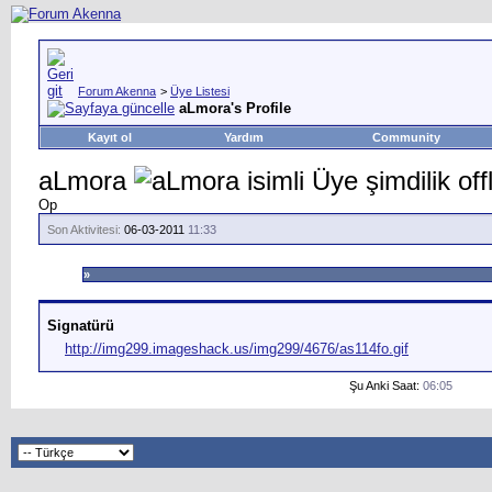
Forum Akenna
>
Üye Listesi
aLmora's Profile
Kayıt ol
Yardım
Community
aLmora
Op
Son Aktivitesi:
06-03-2011
11:33
»
Signatürü
http://img299.imageshack.us/img299/4676/as114fo.gif
Şu Anki Saat:
06:05