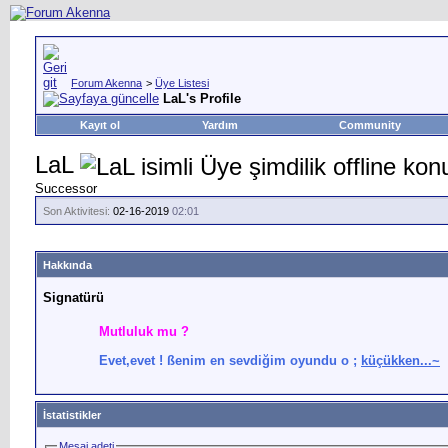
Forum Akenna
>
Üye Listesi
LaL's Profile
Kayıt ol
Yardım
Community
LaL
Successor
Son Aktivitesi:
02-16-2019
02:01
Hakkında
Signatürü
Mutluluk mu ?
Evet,evet ! ßenim en sevdiğim oyundu o ;
küçükken...~
İstatistikler
Mesaj adeti