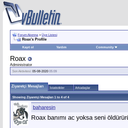
Forum Akenna
>
Üye Listesi
Roax's Profile
Kayıt ol
Yardım
Community
Roax
Administrator
Son Aktivitesi:
05-08-2020
05:09
Ziyaretçi Mesajları
İstatistikler
Arkadaşlar
Showing Ziyaretçi Mesajları 1 to
4
of
4
baharesin
Roax banımı ac yoksa seni öldürü