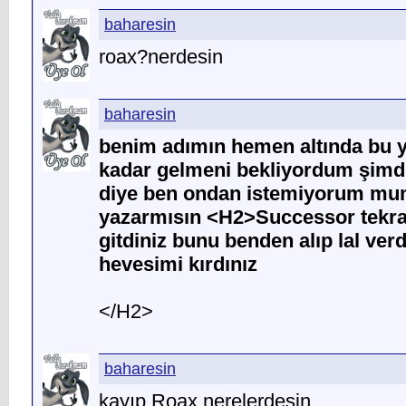
baharesin
roax?nerdesin
baharesin
benim adımın hemen altında bu 
kadar gelmeni bekliyordum şimd
diye ben ondan istemiyorum m
yazarmısın <H2>Successor tekra
gitdiniz bunu benden alıp lal verd
hevesimi kırdınız
</H2>
baharesin
kayıp Roax nerelerdesin