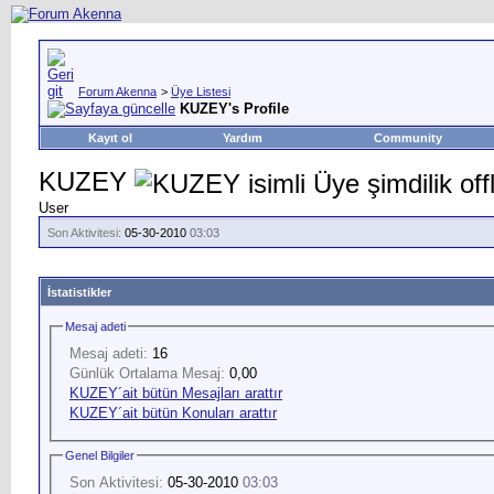
Forum Akenna
>
Üye Listesi
KUZEY's Profile
Kayıt ol
Yardım
Community
KUZEY
User
Son Aktivitesi:
05-30-2010
03:03
İstatistikler
Mesaj adeti
Mesaj adeti:
16
Günlük Ortalama Mesaj:
0,00
KUZEY´ait bütün Mesajları arattır
KUZEY´ait bütün Konuları arattır
Genel Bilgiler
Son Aktivitesi:
05-30-2010
03:03