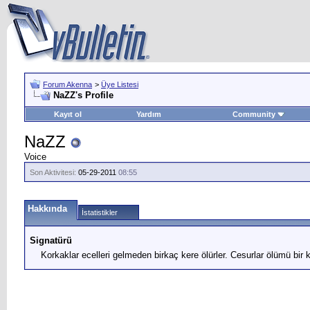
Forum Akenna
>
Üye Listesi
NaZZ's Profile
Kayıt ol
Yardım
Community
NaZZ
Voice
Son Aktivitesi:
05-29-2011
08:55
Hakkında
İstatistikler
Signatürü
Korkaklar ecelleri gelmeden birkaç kere ölürler. Cesurlar ölümü bir k