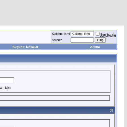
Kullanıcı ismi
Beni hatırla
Şifreniz
Bugünki Mesajlar
Arama
am isim