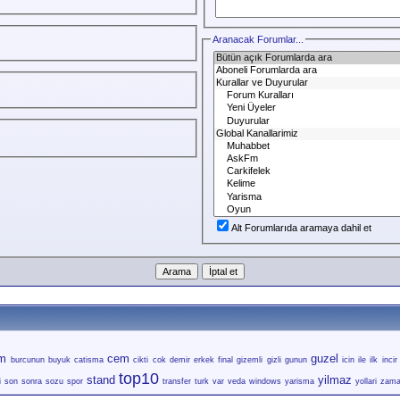
Aranacak Forumlar...
Alt Forumlarıda aramaya dahil et
um
cem
guzel
burcunun
buyuk
catisma
cikti
cok
demir
erkek
final
gizemli
gizli
gunun
icin
ile
ilk
incir
top10
stand
yilmaz
i
son
sonra
sozu
spor
transfer
turk
var
veda
windows
yarisma
yollari
zam