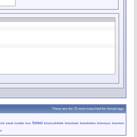
These are the 70 most-searched-for thread tags
listesi
izle
kanali
kurallari
kuru
listesicarkifelek
listesiislam
listesikelime
listesioyun
listesitest
an