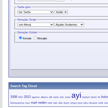
Tarihe göre
Sonuçları Sırala
Sonuçları Göster
Konular
Mesajlar
Search Tag Cloud
ayi
2008
2013
bol
2012
agustos
albumu
aldi
asker
aski
aslan
basliyor
benim
bir
mart
neden
listesiyarisma
maci
nedir
olan
oldu
oluyor
ortaya
oyun
para
ramazan
sehit
sen