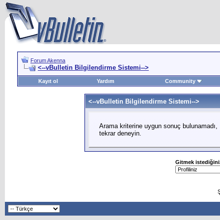
Forum Akenna
<--vBulletin Bilgilendirme Sistemi-->
Kayıt ol
Yardım
Community
<--vBulletin Bilgilendirme Sistemi-->
Arama kriterine uygun sonuç bulunamadı, L
tekrar deneyin.
Gitmek istediğini