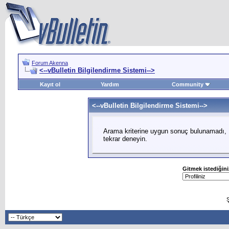
Forum Akenna
<--vBulletin Bilgilendirme Sistemi-->
Kayıt ol
Yardım
Community
<--vBulletin Bilgilendirme Sistemi-->
Arama kriterine uygun sonuç bulunamadı, L
tekrar deneyin.
Gitmek istediğini