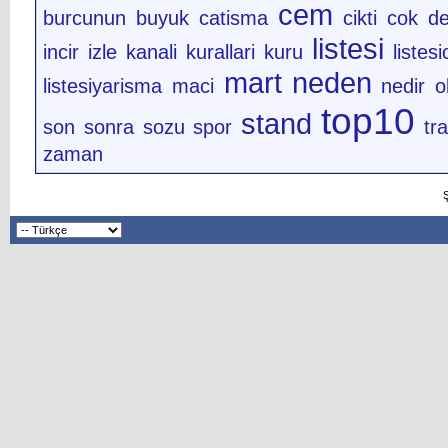
cem
burcunun
buyuk
catisma
cikti
cok
de
listesi
incir
izle
kanali
kurallari
kuru
listesi
mart
neden
listesiyarisma
maci
nedir
o
top10
stand
son
sonra
sozu
spor
tr
zaman