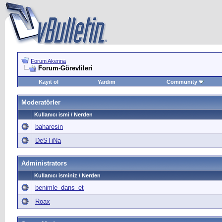
Forum Akenna
Forum-Görevlileri
Kayıt ol
Yardım
Community
Moderatörler
Kullanıcı ismi / Nerden
baharesin
DeSTiNa
Administrators
Kullanıcı isminiz / Nerden
benimle_dans_et
Roax