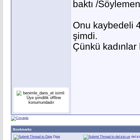
baktı /Söylemene
Onu kaybedeli 4,
şimdi.
Çünkü kadınlar b
Bookmarks
Digg
del.ic