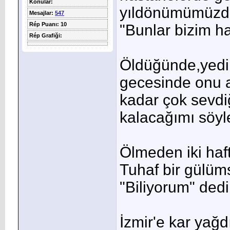
Konular:
yıldönümümüzde 
Mesajlar:
547
Rép Puanı: 10
"Bunlar bizim ha
Rép Grafiği:
Öldüğünde,yedi 
gecesinde onu a
kadar çok sevdi
kalacağımı söyl
Ölmeden iki haft
Tuhaf bir gülü
"Biliyorum" dedi
İzmir'e kar yağd