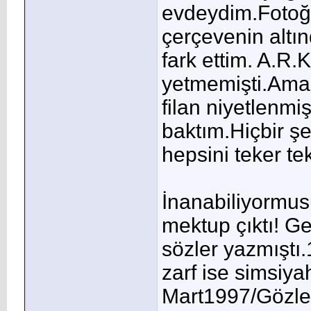
evdeydim.Fotoğr
çerçevenin altın
fark ettim. A.R.K.
yetmemişti.Ama
filan niyetlenmi
baktım.Hiçbir şe
hepsini teker te
İnanabiliyormus
mektup çıktı! Ge
sözler yazmıştı
zarf ise simsiyah
Mart1997/Gözler