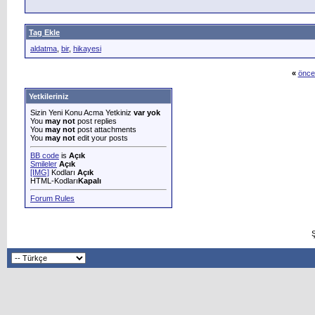
Tag Ekle
aldatma
,
bir
,
hikayesi
«
önce
Yetkileriniz
Sizin Yeni Konu Acma Yetkiniz
var yok
You
may not
post replies
You
may not
post attachments
You
may not
edit your posts
BB code
is
Açık
Smileler
Açık
[IMG]
Kodları
Açık
HTML-Kodları
Kapalı
Forum Rules