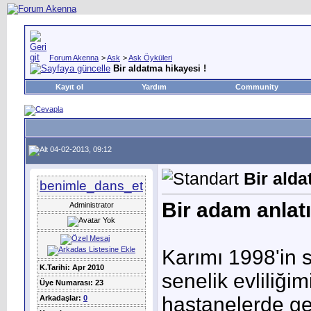
Forum Akenna
>
Ask
>
Ask Öyküleri
Bir aldatma hikayesi !
Kayıt ol
Yardım
Community
04-02-2013, 09:12
Bir alda
benimle_dans_et
Bir adam anlatı
Administrator
Karımı 1998'in 
K.Tarihi: Apr 2010
senelik evliliğim
Üye Numarası: 23
hastanelerde geç
Arkadaşlar:
0