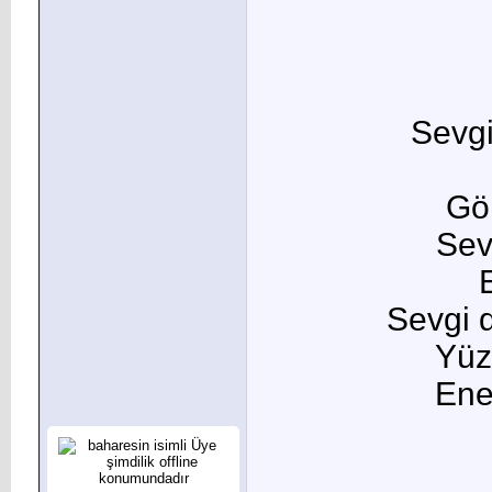
Sevgi
Gö
Sev
Sevgi d
Yüz
Ener