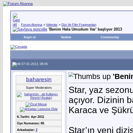
Forum Akenna
>
Videolar
>
Dizi Ve Film Fragmanlari
'Benim Hala Umudum Var' başlıyor 2013
Kayıt ol
Yardım
Community
07-01-2013, 08:05
'Beni
baharesin
Star, yaz sezon
Super Moderators
açıyor. Dizinin 
Karaca ve Şükrü 
K.Tarihi: Apr 2011
Üye Numarası: 85
Star’ın yeni di
Arkadaşlar:
2