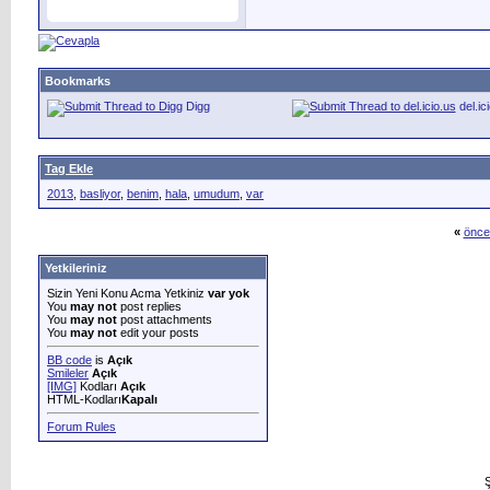
Bookmarks
Digg
del.ic
Tag Ekle
2013
,
basliyor
,
benim
,
hala
,
umudum
,
var
«
önce
Yetkileriniz
Sizin Yeni Konu Acma Yetkiniz
var yok
You
may not
post replies
You
may not
post attachments
You
may not
edit your posts
BB code
is
Açık
Smileler
Açık
[IMG]
Kodları
Açık
HTML-Kodları
Kapalı
Forum Rules