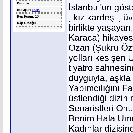
Konular:
İstanbul'un göst
Mesajlar:
1.094
, kız kardeşi , ü
Rép Puanı: 10
Rép Grafiği:
birlikte yaşaya
Karaca) hikayesi
Ozan (Şükrü Özy
yolları kesişen
tiyatro sahnesin
duyguyla, aşkla 
Yapımcılığını F
üstlendiği dizi
Senaristleri On
Benim Hala Umud
Kadınlar dizisin