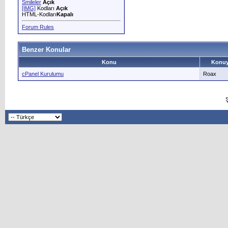
Smileler
Açık
[IMG]
Kodları
Açık
HTML-Kodları
Kapalı
Forum Rules
Benzer Konular
Konu
Konuy
cPanel Kurulumu
Roax