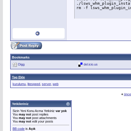
./lsws_whm_plugin_instal
rm -f lsws_whm_plugin_i
Bookmarks
Digg
del.icio.us
Tag Ekle
kurulumu
,
litespeed
,
server
,
web
«
önce
Yetkileriniz
Sizin Yeni Konu Acma Yetkiniz
var yok
You
may not
post replies
You
may not
post attachments
You
may not
edit your posts
BB code
is
Açık