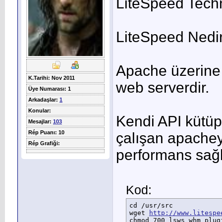
LiteSpeed Techno
LiteSpeed Nedi
Apache üzerine 
K.Tarihi: Nov 2011
web serverdir.
Üye Numarası: 1
Arkadaşlar:
1
Konular:
Kendi API kütüp
Mesajlar:
103
Rép Puanı: 10
çalışan apache
Rép Grafiği:
performans sağl
Kod:
cd /usr/src

wget 
http://www.litespe
chmod 700 lsws_whm_plugi