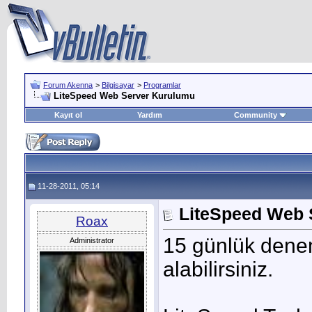
Forum Akenna
>
Bilgisayar
>
Programlar
LiteSpeed Web Server Kurulumu
Kayıt ol
Yardım
Community
11-28-2011, 05:14
LiteSpeed Web 
Roax
15 günlük denem
Administrator
alabilirsiniz.