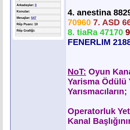
Arkadaşlar:
0
4. anestina 882
Konular:
Mesajlar:
547
70960
7. ASD 6
Rép Puanı: 10
8. tiaRa 47170
9
Rép Grafiği:
FENERLIM 218
NoT:
Oyun Kana
Yarisma Ödülü Y
Yarısmacıların;
Operatorluk Yet
Kanal Başlığını