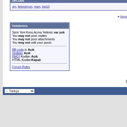
Tag Ekle
ayi
,
listesioyun
,
mart
,
top10
«
önce
Yetkileriniz
Sizin Yeni Konu Acma Yetkiniz
var yok
You
may not
post replies
You
may not
post attachments
You
may not
edit your posts
BB code
is
Açık
Smileler
Açık
[IMG]
Kodları
Açık
HTML-Kodları
Kapalı
Forum Rules