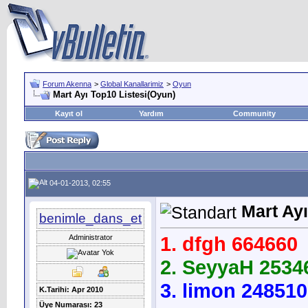
Forum Akenna
>
Global Kanallarimiz
>
Oyun
Mart Ayı Top10 Listesi(Oyun)
Kayıt ol
Yardım
Community
04-01-2013, 02:55
Mart Ay
benimle_dans_et
1. dfgh 664660
Administrator
2. SeyyaH 2534
3. limon 248510
K.Tarihi: Apr 2010
Üye Numarası: 23