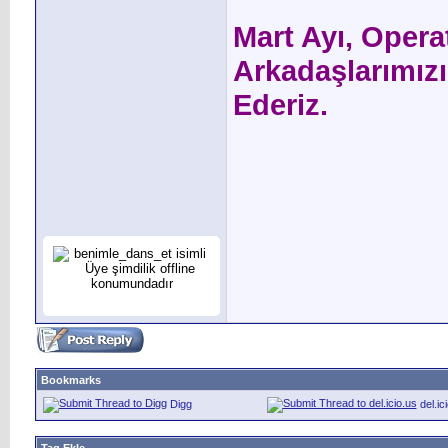
Mart Ayı, Oper
Arkadaşlarımızı
Ederiz.
Bookmarks
Digg
del.ic