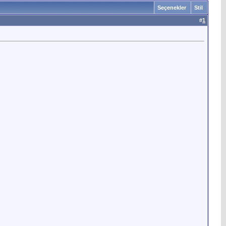
Seçenekler
Stil
#
1