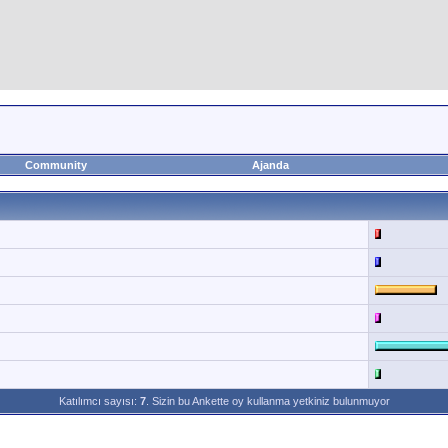
Community
Ajanda
Katılımcı sayısı:
7
. Sizin bu Ankette oy kullanma yetkiniz bulunmuyor