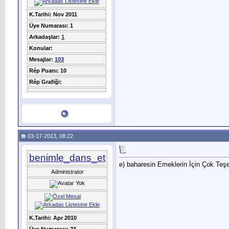
K.Tarihi: Nov 2011
Üye Numarası: 1
Arkadaşlar:
1
Konular:
Mesajlar:
103
Rép Puanı: 10
Rép Grafiği:
03-17-2013, 08:22
benimle_dans_et
e) baharesin Emeklerin İçin Çok Teş
Administrator
K.Tarihi: Apr 2010