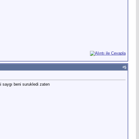
#
5
 saygı beni surukledi zaten