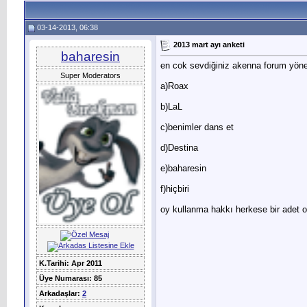
03-14-2013, 06:38
2013 mart ayı anketi
baharesin
en cok sevdiğiniz akenna forum yönet
Super Moderators
a)Roax
b)LaL
c)benimler dans et
d)Destina
e)baharesin
f)hiçbiri
oy kullanma hakkı herkese bir adet 
K.Tarihi: Apr 2011
Üye Numarası: 85
Arkadaşlar:
2