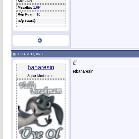
Konular:
Mesajlar:
1.094
Rép Puanı: 10
Rép Grafiği:
03-14-2013, 06:39
baharesin
e)baharesin
Super Moderators