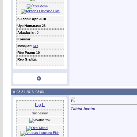
K.Tarihi: Apr 2010
Üye Numarası: 23
Arkadaşlar:
0
Konular:
Mesajlar:
547
Rép Puanı: 10
Rép Grafiği:
03-31-2013, 03:03
LaL
Tabisi benim
Successor