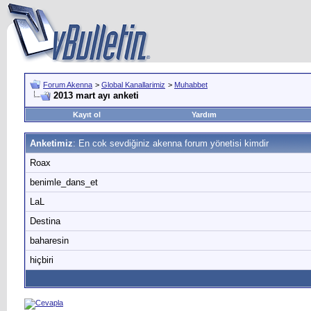
Forum Akenna
>
Global Kanallarimiz
>
Muhabbet
2013 mart ayı anketi
Kayıt ol
Yardım
Anketimiz
: En cok sevdiğiniz akenna forum yönetisi kimdir
Roax
benimle_dans_et
LaL
Destina
baharesin
hiçbiri