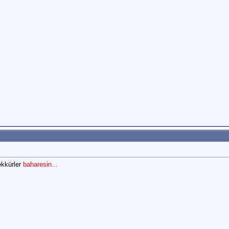
ekkürler
baharesin...