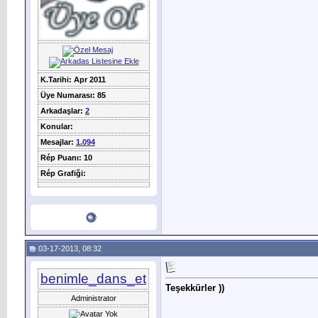
K.Tarihi: Apr 2011
Üye Numarası: 85
Arkadaşlar:
2
Konular:
Mesajlar:
1.094
Rép Puanı: 10
Rép Grafiği:
03-17-2013, 08:32
benimle_dans_et
Teşekkürler
))
Administrator