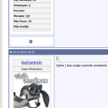
Üye Numarası: 23
Arkadaşlar:
0
Konular:
Mesajlar:
547
Rép Puanı: 10
Rép Grafiği:
03-17-2013, 08:26
baharesin
tşkler
) ben kadar seninde emeklerin
Super Moderators