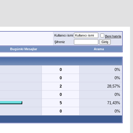
Kullanıcı ismi
Beni hatırla
Şifreniz
Bugünki Mesajlar
Arama
0
0%
0
0%
2
28,57%
0
0%
5
71,43%
0
0%