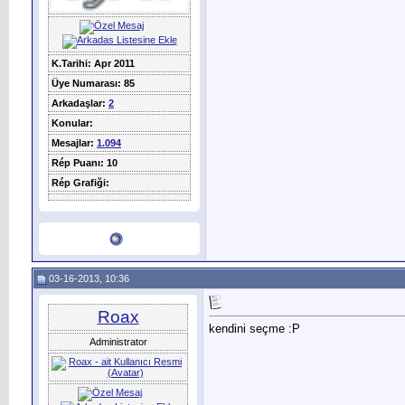
K.Tarihi: Apr 2011
Üye Numarası: 85
Arkadaşlar:
2
Konular:
Mesajlar:
1.094
Rép Puanı: 10
Rép Grafiği:
03-16-2013, 10:36
Roax
kendini seçme :P
Administrator