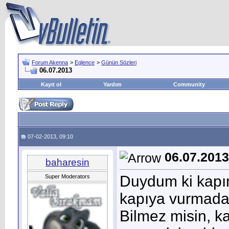
Forum Akenna
>
Eglence
>
Günün Sözleri
06.07.2013
Kayıt ol
Yardım
Community
07-02-2013, 09:10
06.07.2013
baharesin
Duydum ki kapım
Super Moderators
kapıya vurmada
Bilmez misin, ka