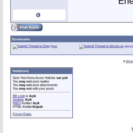
Ene
Bookmarks
Digg
del.ic
«
önce
Yetkileriniz
Sizin Yeni Konu Acma Yetkiniz
var yok
You
may not
post replies
You
may not
post attachments
You
may not
edit your posts
BB code
is
Açık
Smileler
Açık
[IMG]
Kodları
Açık
HTML-Kodları
Kapalı
Forum Rules