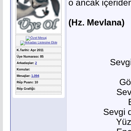
o ancak içeriden 
(Hz. Mevlana)
K.Tarihi: Apr 2011
Üye Numarası: 85
Sevgi
Arkadaşlar:
2
Konular:
Mesajlar:
1.094
Gö
Rép Puanı: 10
Rép Grafiği:
Sev
Sevgi d
Yüz