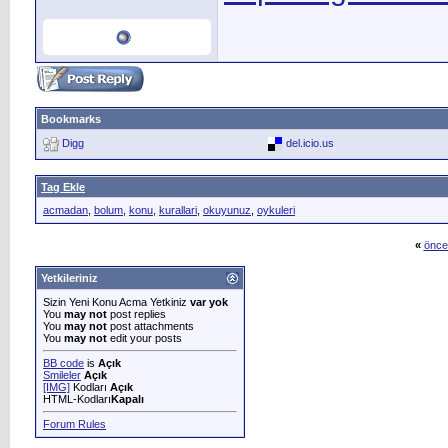
Bookmarks
Digg
del.icio.us
Tag Ekle
acmadan
,
bolum
,
konu
,
kurallari
,
okuyunuz
,
oykuleri
«
önce
Yetkileriniz
Sizin Yeni Konu Acma Yetkiniz
var yok
You
may not
post replies
You
may not
post attachments
You
may not
edit your posts
BB code
is
Açık
Smileler
Açık
[IMG]
Kodları
Açık
HTML-Kodları
Kapalı
Forum Rules