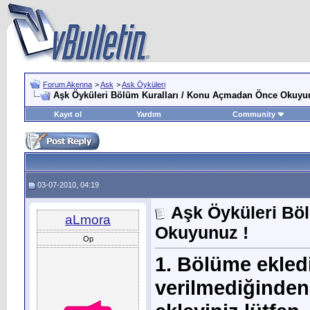
Forum Akenna
>
Ask
>
Ask Öyküleri
Aşk Öyküleri Bölüm Kuralları / Konu Açmadan Önce Okuyu
Kayıt ol
Yardım
Community
03-07-2010, 04:19
Aşk Öyküleri Bö
aLmora
Okuyunuz !
Op
1. Bölüme ekled
verilmediğinden