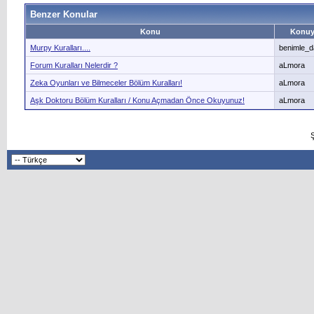
Benzer Konular
Konu
Konuy
Murpy Kuralları....
benimle_d
Forum Kuralları Nelerdir ?
aLmora
Zeka Oyunları ve Bilmeceler Bölüm Kuralları!
aLmora
Aşk Doktoru Bölüm Kuralları / Konu Açmadan Önce Okuyunuz!
aLmora