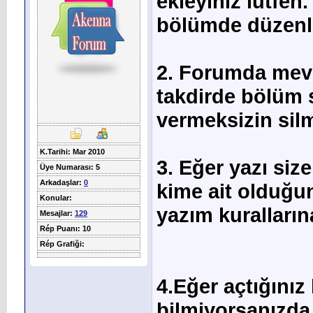
ekleyiniz lütfen.
bölümde düzenli
2. Forumda mevc
takdirde bölüm 
vermeksizin silm
K.Tarihi: Mar 2010
3. Eğer yazı siz
Üye Numarası: 5
Arkadaşlar:
0
kime ait olduğun
Konular:
yazım kuralların
Mesajlar:
129
Rép Puanı: 10
Rép Grafiği:
4.Eğer açtığını
bilmiyorsanızda al