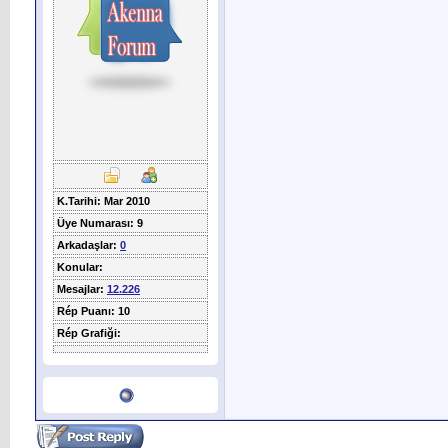
K.Tarihi: Mar 2010
Üye Numarası: 9
Arkadaşlar:
0
Konular:
Mesajlar:
12.226
Rép Puanı: 10
Rép Grafiği: