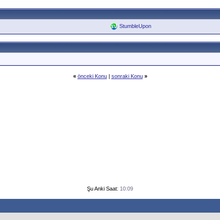
StumbleUpon
«
önceki Konu
|
sonraki Konu
»
Şu Anki Saat:
10:09