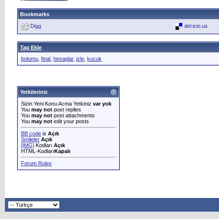
Bookmarks
Digg
del.icio.us
Tag Ekle
bolumu
,
final
,
hesaplar
,
izle
,
kucuk
Yetkileriniz
Sizin Yeni Konu Acma Yetkiniz
var yok
You
may not
post replies
You
may not
post attachments
You
may not
edit your posts
BB code
is
Açık
Smileler
Açık
[IMG]
Kodları
Açık
HTML-Kodları
Kapalı
Forum Rules