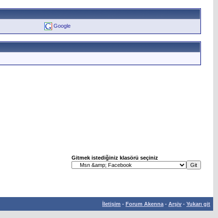
Google
Gitmek istediğiniz klasörü seçiniz
İletişim
-
Forum Akenna
-
Arşiv
-
Yukarı git