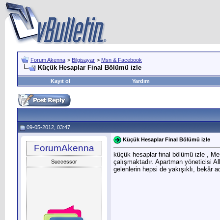
Forum Akenna
>
Bilgisayar
>
Msn & Facebook
Küçük Hesaplar Final Bölümü izle
Kayıt ol
Yardım
09-05-2012, 03:47
Küçük Hesaplar Final Bölümü izle
ForumAkenna
küçük hesaplar final bölümü izle , M
çalışmaktadır. Apartman yöneticisi Al
Successor
gelenlerin hepsi de yakışıklı, bekâr a