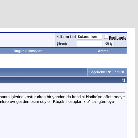
Kullanıcı ismi
Beni hatırla
Şifreniz
Bugünki Mesajlar
Arama
Seçenekler
Stil
#
1
nın işlerine koştururken bir yandan da kendini Harika'ya affettirmeye
enlere evi gezdirmesini söyler. Küçük Hesaplar izle* Evi görmeye