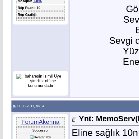
Mesajlar:
1.094
Gö
Rép Puanı: 10
Rép Grafiği:
Sev
Sevgi d
Yüz
Ener
11-03-2011, 06:54
Ynt: MemoServ(M
ForumAkenna
Eline sağlık 10
Successor