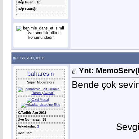
Rép Puanı: 10
Rép Grafiği:
10-27-2011, 09:00
Ynt: MemoServ(M
baharesin
Bende çok sevin
Super Moderators
K.Tarihi: Apr 2011
Üye Numarası: 85
Sevgi
Arkadaşlar:
2
Konular: