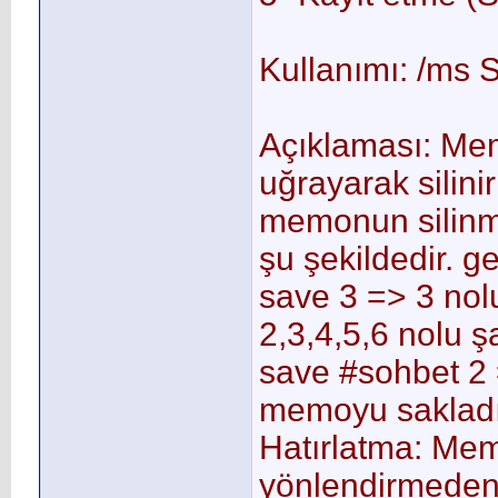
Kullanımı: /ms
Açıklaması: Mem
uğrayarak silini
memonun silinmes
şu şekildedir. 
save 3 => 3 nol
2,3,4,5,6 nolu 
save #sohbet 2 
memoyu sakladı
Hatırlatma: Me
yönlendirmeden 