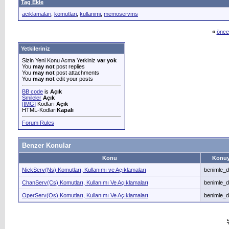
Tag Ekle
aciklamalari
,
komutlari
,
kullanimi
,
memoservms
«
önce
Yetkileriniz
Sizin Yeni Konu Acma Yetkiniz
var yok
You
may not
post replies
You
may not
post attachments
You
may not
edit your posts
BB code
is
Açık
Smileler
Açık
[IMG]
Kodları
Açık
HTML-Kodları
Kapalı
Forum Rules
Benzer Konular
Konu
Konuy
NickServ(Ns) Komutları, Kullanımı ve Açıklamaları
benimle_
ChanServ(Cs) Komutları, Kullanımı Ve Açıklamaları
benimle_
OperServ(Os) Komutları, Kullanımı Ve Açıklamaları
benimle_