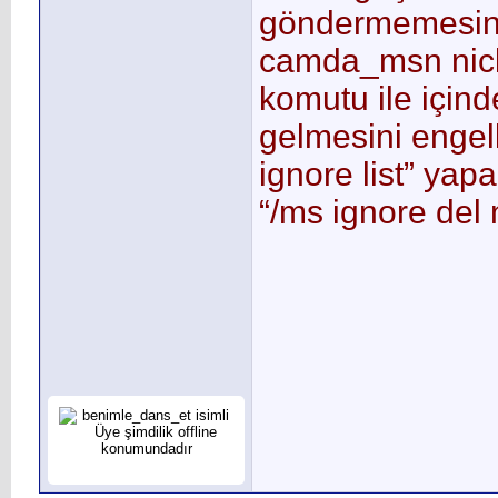
göndermemesini
camda_msn nick
komutu ile içi
gelmesini engell
ignore list” yapa
“/ms ignore del n