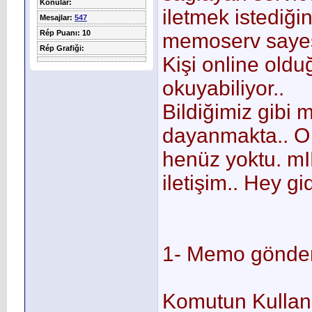
Konular:
iletmek istediği
Mesajlar:
547
Rép Puanı: 10
memoserv sayes
Rép Grafiği:
Kişi online old
okuyabiliyor..
Bildiğimiz gibi 
dayanmakta.. O 
henüz yoktu. mI
iletişim.. Hey gi
1- Memo gönde
Komutun Kullan