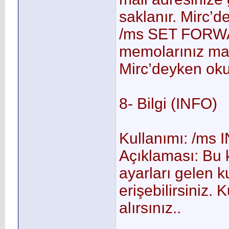
saklanır. Mirc’de
/ms SET FORWA
memolarınız mai
Mirc’deyken okuy
8- Bilgi (INFO)
Kullanımı: /ms I
Açıklaması: Bu 
ayarları gelen ku
erişebilirsiniz. 
alırsınız..