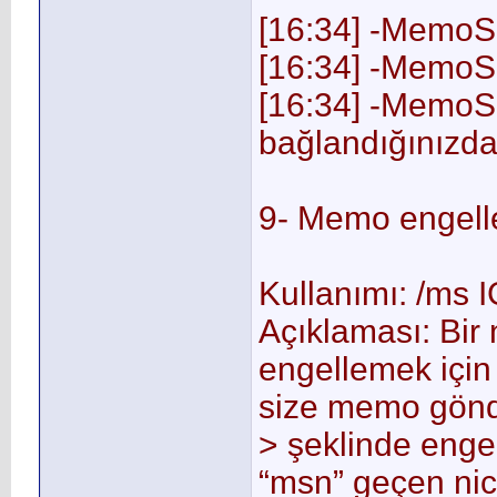
[16:34] -MemoS
[16:34] -MemoSe
[16:34] -MemoSe
bağlandığınızda 
9- Memo engel
Kullanımı: /m
Açıklaması: Bir
engellemek için 
size memo gönd
> şeklinde engel
“msn” geçen ni