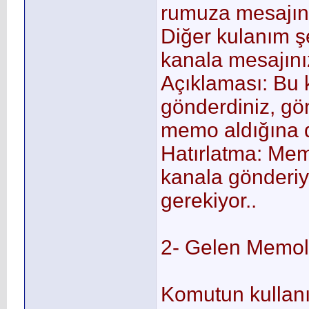
rumuza mesajını
Diğer kulanım ş
kanala mesajını
Açıklaması: Bu 
gönderdiniz, gön
memo aldığına da
Hatırlatma: Me
kanala gönderiyo
gerekiyor..
2- Gelen Memola
Komutun kullanım