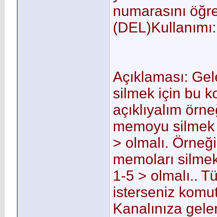
numarasını öğr
(DEL)Kullanımı:
Açıklaması: Ge
silmek için bu k
açıklıyalım örn
memoyu silmek 
> olmalı. Örneğ
memoları silmek
1-5 > olmalı.. 
isterseniz komut
Kanalınıza gele