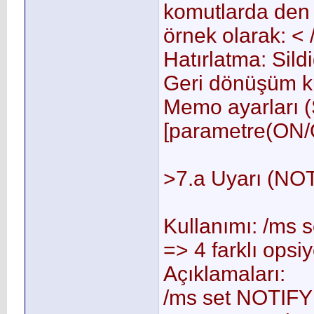
komutlarda den 
örnek olarak: <
Hatırlatma: Sil
Geri dönüşüm ku
Memo ayarları (
[parametre(ON/O
>7.a Uyarı (NO
Kullanımı: /m
=> 4 farklı opsi
Açıklamaları:
/ms set NOTIFY 