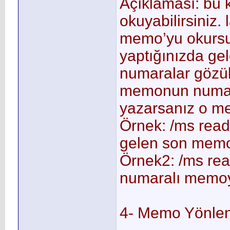
Açıklaması: bu 
okuyabilirsiniz. 
memo’yu okursun
yaptığınızda g
numaralar gözük
memonun numara
yazarsanız o m
Örnek: /ms read
gelen son mem
Örnek2: /ms rea
numaralı memo
4- Memo Yönle