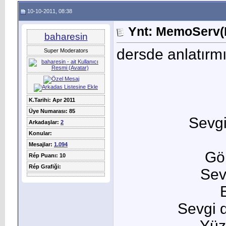
10-10-2011, 08:38
Ynt: MemoServ(M
baharesin
dersde anlatırm
Super Moderators
K.Tarihi: Apr 2011
Üye Numarası: 85
Sevgi
Arkadaşlar:
2
Konular:
Mesajlar:
1.094
Gö
Rép Puanı: 10
Rép Grafiği:
Sev
Sevgi d
Yüz