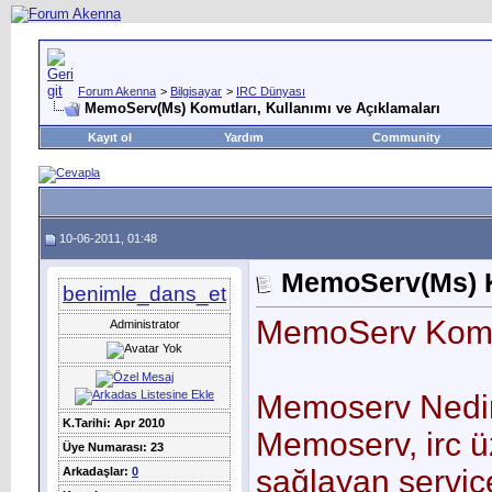
Forum Akenna
>
Bilgisayar
>
IRC Dünyası
MemoServ(Ms) Komutları, Kullanımı ve Açıklamaları
Kayıt ol
Yardım
Community
10-06-2011, 01:48
MemoServ(Ms) Ko
benimle_dans_et
MemoServ Komu
Administrator
Memoserv Nedi
K.Tarihi: Apr 2010
Memoserv, irc ü
Üye Numarası: 23
sağlayan services
Arkadaşlar:
0