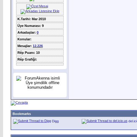
K.Tarihi: Mar 2010
Üye Numarası: 9
Arkadaşlar:
0
Konular:
Mesajlar:
12.226
Rép Puanı: 10
Rép Grafiği:
Bookmarks
Digg
del.ic