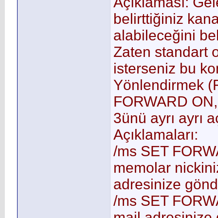
Açıklaması: Ge
belirttiğiniz ka
alabileceğini bel
Zaten standart o
isterseniz bu kom
Yönlendirmek 
FORWARD ON,COP
3ünü ayrı ayrı a
Açıklamaları:
/ms SET FORWAR
memolar nickiniz
adresinize gönde
/ms SET FORWA
mail adresinize