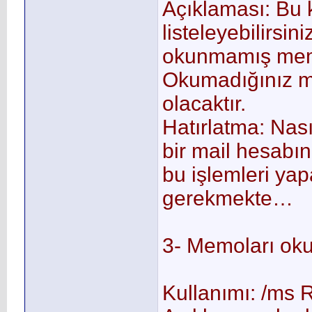
Açıklaması: Bu 
listeleyebilirsin
okunmamış memol
Okumadığınız me
olacaktır.
Hatırlatma: Nas
bir mail hesabı
bu işlemleri yap
gerekmekte…
3- Memoları ok
Kullanımı: /ms