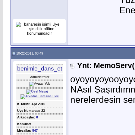
Ener
10-22-2011, 03:49
Ynt: MemoServ(M
benimle_dans_et
oyoyoyoyooyoy
Administrator
NAsıl Şaşırdı
nerelerdesin se
K.Tarihi: Apr 2010
Üye Numarası: 23
Arkadaşlar:
0
Konular:
Mesajlar:
547