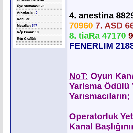
Üye Numarası: 23
4. anestina 882
Arkadaşlar:
0
Konular:
70960
7. ASD 6
Mesajlar:
547
Rép Puanı: 10
8. tiaRa 47170
9
Rép Grafiği:
FENERLIM 218
NoT:
Oyun Kana
Yarisma Ödülü Y
Yarısmacıların;
Operatorluk Yet
Kanal Başlığını