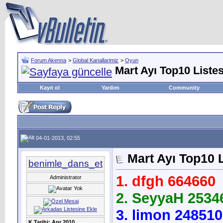
Forum Akenna
>
Global Kanallarimiz
>
Oyun
Mart Ayı Top10 Liste
Kayıt ol
Yardım
Community
04-01-2013, 02:55
Mart Ayı Top10 
benimle_dans_et
1. dfgh 664660
Administrator
2. SeyyaH 2534
3. limon 248510
K.Tarihi: Apr 2010