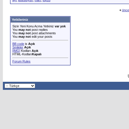
ayi
,
listesioyun
,
mart
,
top10
«
önce
Yetkileriniz
Sizin Yeni Konu Acma Yetkiniz
var yok
You
may not
post replies
You
may not
post attachments
You
may not
edit your posts
BB code
is
Açık
Smileler
Açık
[IMG]
Kodları
Açık
HTML-Kodları
Kapalı
Forum Rules