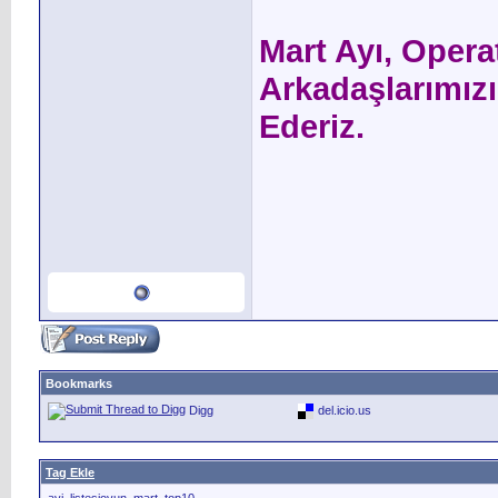
Mart Ayı, Oper
Arkadaşlarımızı
Ederiz.
Bookmarks
Digg
del.icio.us
Tag Ekle