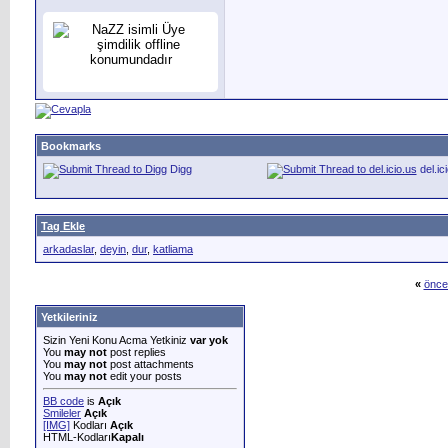
Bookmarks
Digg
del.ic
Tag Ekle
arkadaslar
,
deyin
,
dur
,
katliama
«
önce
Yetkileriniz
Sizin Yeni Konu Acma Yetkiniz
var yok
You
may not
post replies
You
may not
post attachments
You
may not
edit your posts
BB code
is
Açık
Smileler
Açık
[IMG]
Kodları
Açık
HTML-Kodları
Kapalı