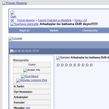
Forum Akenna
>
Felsefe Psikoloji ve Metafizik
>
Korku +18
Arkadaşlar bu katliama DUR deyin!!!!!!!
Kayıt ol
Yardım
Community
06-03-2010, 07:57
Arkadaşlar bu katliama DUR de
Wampirella
Guest
;D ;D ;D ;D ;D ;D ;D ;D ;D
K.Tarihi:
Üye Numarası:
Arkadaşlar:
Konular:
Mesajlar:
n/a