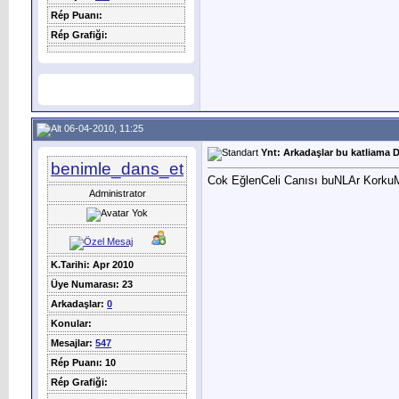
Rép Puanı:
Rép Grafiği:
06-04-2010, 11:25
Ynt: Arkadaşlar bu katliama D
benimle_dans_et
Cok EğlenCeli Canısı buNLAr Korku
Administrator
K.Tarihi: Apr 2010
Üye Numarası: 23
Arkadaşlar:
0
Konular:
Mesajlar:
547
Rép Puanı: 10
Rép Grafiği: