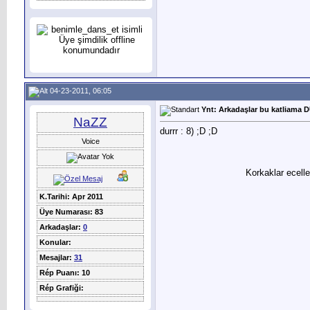
04-23-2011, 06:05
Ynt: Arkadaşlar bu katliama D
NaZZ
durrr :
8) ;D ;D
Voice
Korkaklar ecelle
K.Tarihi: Apr 2011
Üye Numarası: 83
Arkadaşlar:
0
Konular:
Mesajlar:
31
Rép Puanı: 10
Rép Grafiği: