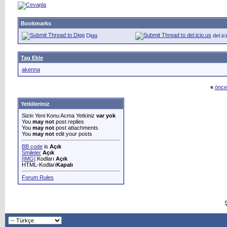
Bookmarks
Digg
del.ic
Tag Ekle
akenna
«
önce
Yetkileriniz
Sizin Yeni Konu Acma Yetkiniz
var yok
You
may not
post replies
You
may not
post attachments
You
may not
edit your posts
BB code
is
Açık
Smileler
Açık
[IMG]
Kodları
Açık
HTML-Kodları
Kapalı
Forum Rules