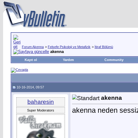
Forum Akenna
>
Felsefe Psikoloji ve Metafizik
>
İtiraf Bölümü
akenna
Kayıt ol
Yardım
Community
10-16-2014, 09:57
akenna
baharesin
akenna neden sessi
Super Moderators