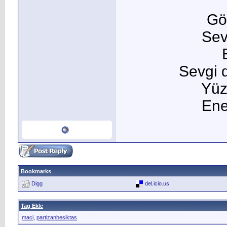
Gö
Sev
Sevgi d
Yüz
Ene
Bookmarks
Digg
del.icio.us
Tag Ekle
maci
,
partizanbesiktas