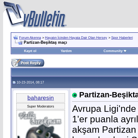
Forum Akenna
>
Hayatın İcinden Hayata Dair Olan Hersey
>
Spor Haberleri
Partizan-Beşiktaş maçı
Kayıt ol
Yardım
Community
10-23-2014, 08:17
Partizan-Beşikt
baharesin
Avrupa Ligi'nde
Super Moderators
1'er puanla ayrıl
akşam Partizan k