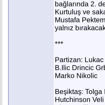
bağlarında 2. de
Kurtuluş ve saka
Mustafa Pekteme
yalnız bırakacak
***
Partizan: Lukac
B.Ilic Drincic Gr
Marko Nikolic
Beşiktaş: Tolga
Hutchinson Vel