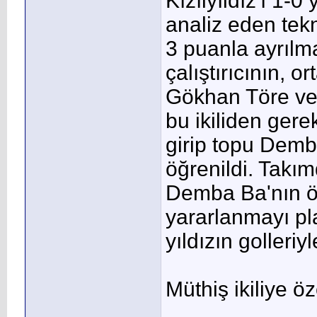
Kızılyıldız'ı 1-
analiz eden tekn
3 puanla ayrılma
çalıştırıcının, 
Gökhan Töre ve 
bu ikiliden gere
girip topu Demba
öğrenildi. Tak
Demba Ba'nın öze
yararlanmayı pla
yıldızın golleriyl
Müthiş ikiliye ö