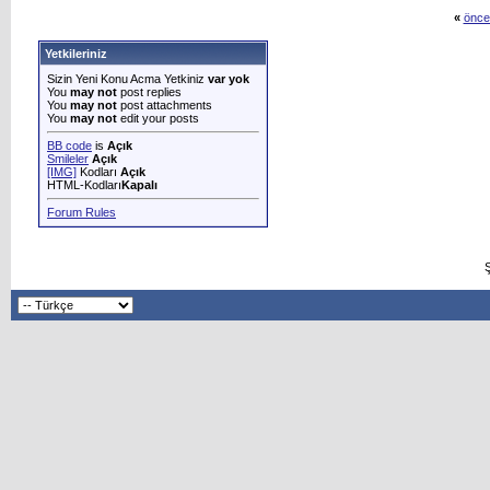
«
önce
Yetkileriniz
Sizin Yeni Konu Acma Yetkiniz
var yok
You
may not
post replies
You
may not
post attachments
You
may not
edit your posts
BB code
is
Açık
Smileler
Açık
[IMG]
Kodları
Açık
HTML-Kodları
Kapalı
Forum Rules