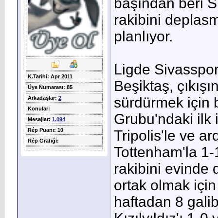
başından beri Sı
rakibini depla
planlıyor.
Ligde Sivasspor
K.Tarihi: Apr 2011
Beşiktaş, çıkış
Üye Numarası: 85
sürdürmek için 
Arkadaşlar:
2
Konular:
Grubu'ndaki ilk 
Mesajlar:
1.094
Rép Puanı: 10
Tripolis'le ve a
Rép Grafiği:
Tottenham'la 1-
rakibini evinde 
ortak olmak için
haftadan 8 galib