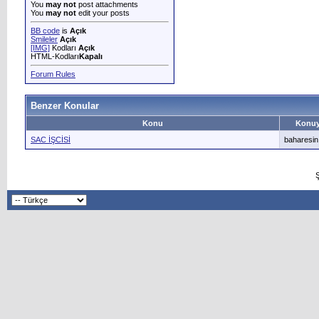
You
may not
post attachments
You
may not
edit your posts
BB code
is
Açık
Smileler
Açık
[IMG]
Kodları
Açık
HTML-Kodları
Kapalı
Forum Rules
Benzer Konular
Konu
Konuy
SAC İŞCİSİ
baharesin