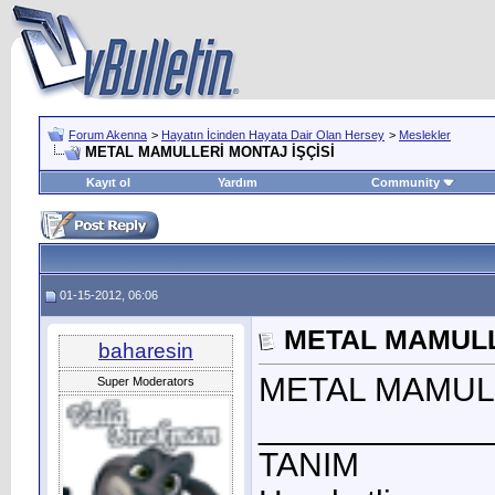
Forum Akenna
>
Hayatın İcinden Hayata Dair Olan Hersey
>
Meslekler
METAL MAMULLERİ MONTAJ İŞÇİSİ
Kayıt ol
Yardım
Community
01-15-2012, 06:06
METAL MAMULL
baharesin
METAL MAMULL
Super Moderators
____________
TANIM