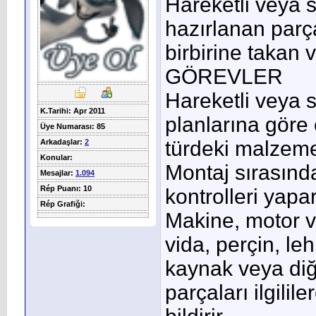
Hareketli veya s
hazırlanan parç
birbirine takan v
GÖREVLER
Hareketli veya s
K.Tarihi: Apr 2011
planlarına göre ç
Üye Numarası: 85
türdeki malzeme
Arkadaşlar:
2
Konular:
Montaj sırasında
Mesajlar:
1.094
Rép Puanı: 10
kontrolleri yapar
Rép Grafiği:
Makine, motor v
vida, perçin, le
kaynak veya diğe
parçaları ilgilile