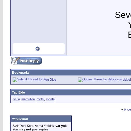
Sevg
Bookmarks
Digg
del.ic
Tag Ekle
iscisi
,
mamulleri
,
metal
,
montaj
«
önce
Yetkileriniz
Sizin Yeni Konu Acma Yetkiniz
var yok
You
may not
post replies