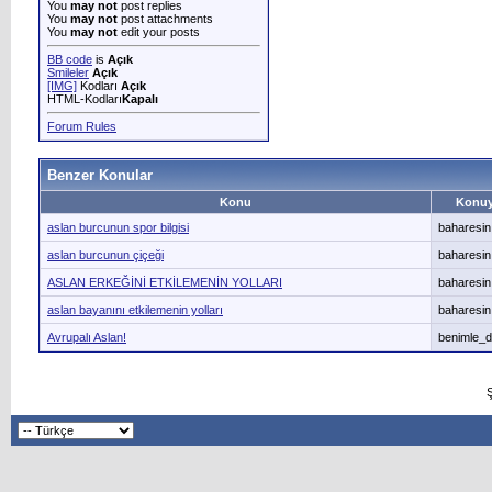
You
may not
post replies
You
may not
post attachments
You
may not
edit your posts
BB code
is
Açık
Smileler
Açık
[IMG]
Kodları
Açık
HTML-Kodları
Kapalı
Forum Rules
Benzer Konular
Konu
Konuy
aslan burcunun spor bilgisi
baharesin
aslan burcunun çiçeği
baharesin
ASLAN ERKEĞİNİ ETKİLEMENİN YOLLARI
baharesin
aslan bayanını etkilemenin yolları
baharesin
Avrupalı Aslan!
benimle_