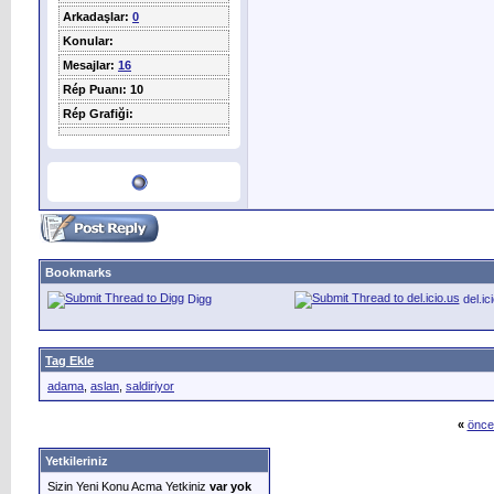
Arkadaşlar:
0
Konular:
Mesajlar:
16
Rép Puanı: 10
Rép Grafiği:
Bookmarks
Digg
del.ic
Tag Ekle
adama
,
aslan
,
saldiriyor
«
önce
Yetkileriniz
Sizin Yeni Konu Acma Yetkiniz
var yok