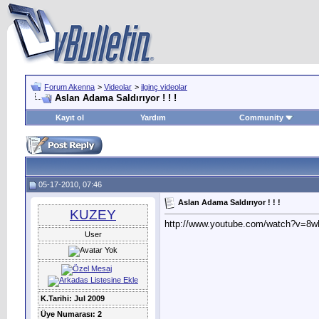
Forum Akenna
>
Videolar
>
ilginç videolar
Aslan Adama Saldırıyor ! ! !
Kayıt ol
Yardım
Community
05-17-2010, 07:46
Aslan Adama Saldırıyor ! ! !
KUZEY
http://www.youtube.com/watch?v=8w
User
K.Tarihi: Jul 2009
Üye Numarası: 2