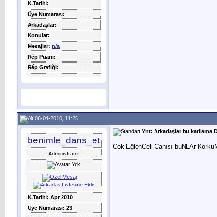
K.Tarihi:
Üye Numarası:
Arkadaşlar:
Konular:
Mesajlar:
n/a
Rép Puanı:
Rép Grafiği:
06-04-2010, 11:25
Ynt: Arkadaşlar bu katliama D
benimle_dans_et
Cok EğlenCeli Canısı buNLAr Korku
Administrator
K.Tarihi: Apr 2010
Üye Numarası: 23