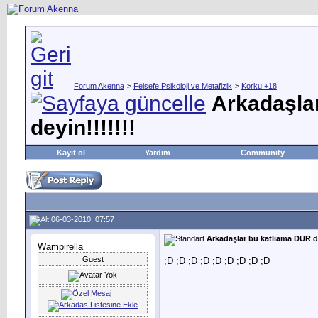
Forum Akenna
>
Felsefe Psikoloji ve Metafizik
>
Korku +18
Arkadaşla
deyin!!!!!!!
Kayıt ol
Yardım
Community
06-03-2010, 07:57
Arkadaşlar bu katliama DUR de
Wampirella
Guest
;D ;D ;D ;D ;D ;D ;D ;D ;D