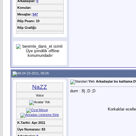
Arkadaşlar:
0
Konular:
Mesajlar:
547
Rép Puanı: 10
Rép Grafiği:
04-23-2011, 06:05
Ynt: Arkadaşlar bu katliama D
NaZZ
durrr :
8) ;D ;D
Voice
Korkaklar ecelle
K.Tarihi: Apr 2011
Üye Numarası: 83