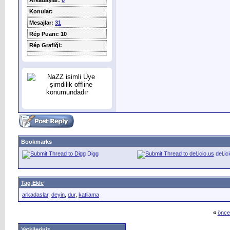
Arkadaşlar:
0
Konular:
Mesajlar:
31
Rép Puanı: 10
Rép Grafiği:
Bookmarks
Digg
del.ic
Tag Ekle
arkadaslar
,
deyin
,
dur
,
katliama
«
önce
Yetkileriniz