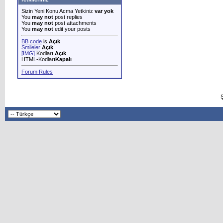
Sizin Yeni Konu Acma Yetkiniz
var yok
You
may not
post replies
You
may not
post attachments
You
may not
edit your posts
BB code
is
Açık
Smileler
Açık
[IMG]
Kodları
Açık
HTML-Kodları
Kapalı
Forum Rules