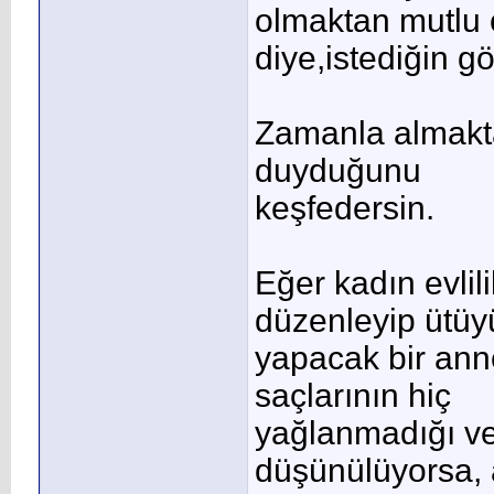
olmaktan mutlu 
diye,istediğin g
Zamanla almakta
duyduğunu
keşfedersin.
Eğer kadın evlil
düzenleyip ütüy
yapacak bir ann
saçlarının hiç
yağlanmadığı ve
düşünülüyorsa, 