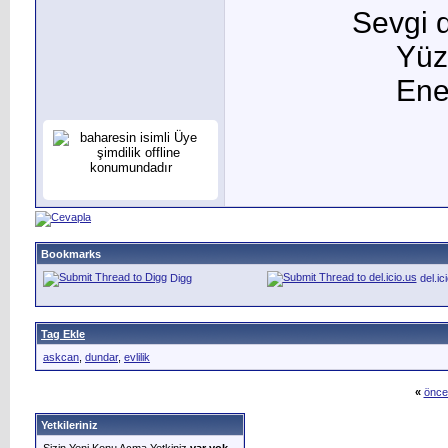
Sevgi d
Yüz
Ener
Bookmarks
Digg
del.ic
Tag Ekle
askcan
,
dundar
,
evlilik
«
önce
Yetkileriniz