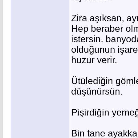
Zira aşıksan, ay
Hep beraber ol
istersin. banyod
olduğunun işaret
huzur verir.
Ütülediğin göml
düşünürsün.
Pişirdiğin yemeğ
Bin tane ayakkab