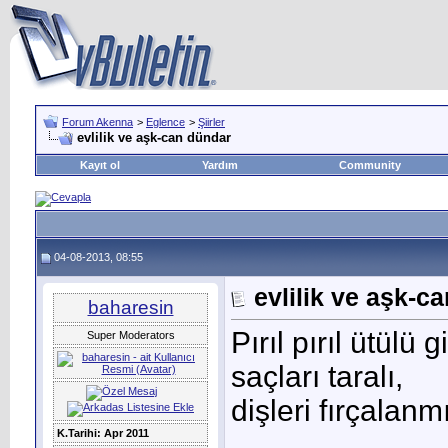
Forum Akenna
>
Eglence
>
Şiirler
evlilik ve aşk-can dündar
Kayıt ol
Yardım
Community
04-08-2013, 08:55
evlilik ve aşk-c
baharesin
Pırıl pırıl ütülü 
Super Moderators
saçları taralı,
dişleri fırçalan
K.Tarihi: Apr 2011