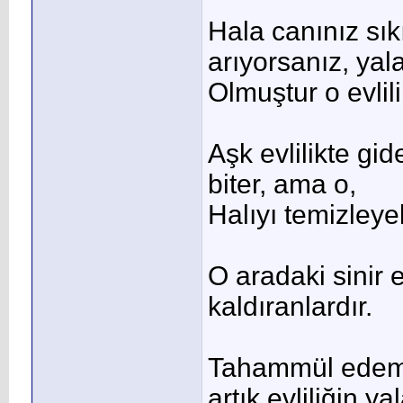
Hala canınız sık
arıyorsanız, yal
Olmuştur o evlili
Aşk evlilikte gi
biter, ama o,
Halıyı temizleye
O aradaki sinir e
kaldıranlardır.
Tahammül edemey
artık evliliğin ya