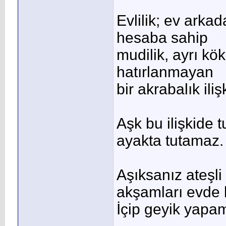
Evlilik; ev arkad
hesaba sahip
mudilik, ayrı kö
hatırlanmayan
bir akrabalık ilişk
Aşk bu ilişkide 
ayakta tutamaz.
Aşıksanız ateşl
akşamları evde
İçip geyik yapam