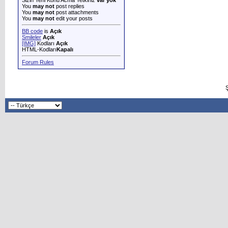
Sizin Yeni Konu Acma Yetkiniz
var yok
You
may not
post replies
You
may not
post attachments
You
may not
edit your posts
BB code
is
Açık
Smileler
Açık
[IMG]
Kodları
Açık
HTML-Kodları
Kapalı
Forum Rules