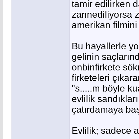
tamir edilirken
zannediliyorsa za
amerikan filmini
Bu hayallerle yo
gelinin saçların
onbinfirkete sök
firketeleri çıka
"s.....m böyle k
evlilik sandıklar
çatırdamaya baş
Evlilik; sadece a