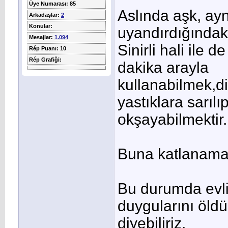
Üye Numarası: 85
Aslında aşk, ay
Arkadaşlar:
2
Konular:
uyandırdığındak
Mesajlar:
1.094
Sinirli hali ile 
Rép Puanı: 10
Rép Grafiği:
dakika arayla
kullanabilmek,d
yastıklara sarıl
okşayabilmektir.
Buna katlanamaya
Bu durumda evlil
duygularını öld
diyebiliriz.