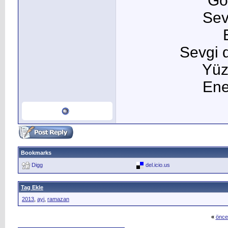
Gö
Sev
Sevgi d
Yüz
Ene
Bookmarks
Digg
del.icio.us
Tag Ekle
2013
,
ayi
,
ramazan
«
önce