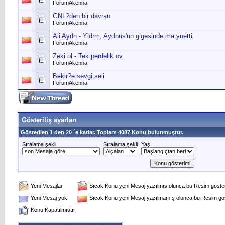
ForumAkenna
GNL?den bir davran
ForumAkenna
Ali Aydn - Yldrm, Aydnus'un glgesinde ma ynetti
ForumAkenna
Zeki ol - Tek perdelik ov
ForumAkenna
Bekir?e sevgi seli
ForumAkenna
Gösteriliş ayarları
Gösterilen 1 den 20 ´e kadar. Toplam 4087 Konu bulunmuştur.
Sıralama şekli
Sıralama şekli
Yaş
Yeni Mesajlar
Sıcak Konu yeni Mesaj yazılmış olunca bu Resim gösteri
Yeni Mesaj yok
Sıcak Konu yeni Mesaj yazılmamış olunca bu Resim göst
Konu Kapatılmıştır