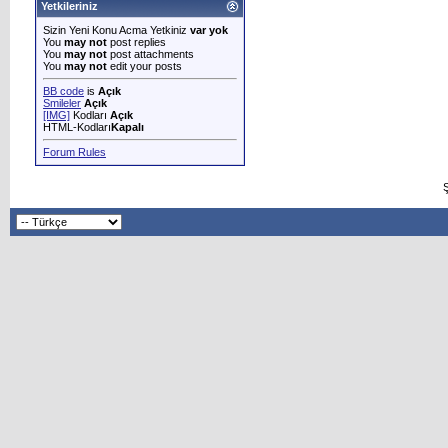
Yetkileriniz
Sizin Yeni Konu Acma Yetkiniz
var yok
You
may not
post replies
You
may not
post attachments
You
may not
edit your posts
BB code
is
Açık
Smileler
Açık
[IMG]
Kodları
Açık
HTML-Kodları
Kapalı
Forum Rules