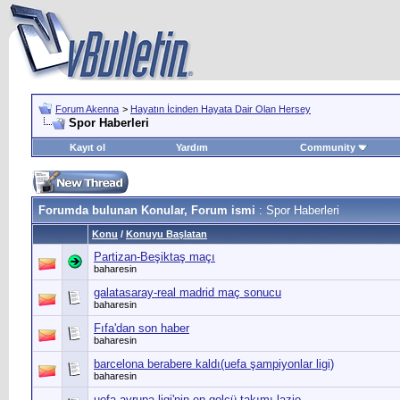
Forum Akenna
>
Hayatın İcinden Hayata Dair Olan Hersey
Spor Haberleri
Kayıt ol
Yardım
Community
Forumda bulunan Konular, Forum ismi
: Spor Haberleri
Konu
/
Konuyu Başlatan
Partizan-Beşiktaş maçı
baharesin
galatasaray-real madrid maç sonucu
baharesin
Fıfa'dan son haber
baharesin
barcelona berabere kaldı(uefa şampiyonlar ligi)
baharesin
uefa avrupa ligi'nin en golcü takımı lazio