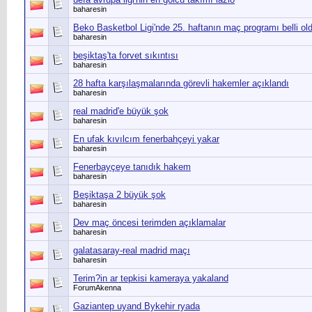
baharesin
Beko Basketbol Ligi'nde 25. haftanın maç programı belli ol
baharesin
beşiktaş'ta forvet sıkıntısı
baharesin
28 hafta karşılaşmalarında görevli hakemler açıklandı
baharesin
real madrid'e büyük şok
baharesin
En ufak kıvılcım fenerbahçeyi yakar
baharesin
Fenerbayçeye tanıdık hakem
baharesin
Beşiktaşa 2 büyük şok
baharesin
Dev maç öncesi terimden açıklamalar
baharesin
galatasaray-real madrid maçı
baharesin
Terim?in ar tepkisi kameraya yakaland
ForumAkenna
Gaziantep uyand Bykehir ryada