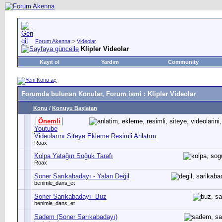
Forum Akenna
>
Videolar
Klipler Videolar
Kayıt ol
Yardım
Community
Forumda bulunan Konular, Forum ismi
: Klipler Videolar
Konu
/
Konuyu Başlatan
│
Önemli
│
Youtube
Videolarını Siteye Ekleme Resimli Anlatım
Roax
Kolpa Yatağın Soğuk Tarafı
Roax
Soner Sarıkabadayı - Yalan Değil
benimle_dans_et
Soner Sarıkabadayı -Buz
benimle_dans_et
Sadem (Soner Sarıkabadayı)