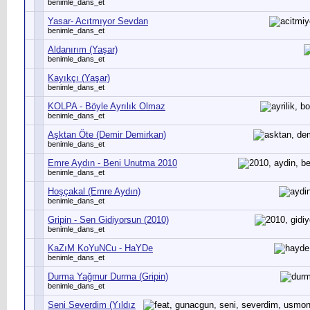
benimle_dans_et
Yasar- Acıtmıyor Sevdan
benimle_dans_et
Aldanırım (Yaşar)
benimle_dans_et
Kayıkçı (Yaşar)
benimle_dans_et
KOLPA - Böyle Ayrılık Olmaz
benimle_dans_et
Aşktan Öte (Demir Demirkan)
benimle_dans_et
Emre Aydın - Beni Unutma 2010
benimle_dans_et
Hoşçakal (Emre Aydın)
benimle_dans_et
Gripin - Sen Gidiyorsun (2010)
benimle_dans_et
KaZıM KoYuNCu - HaYDe
benimle_dans_et
Durma Yağmur Durma (Gripin)
benimle_dans_et
Seni Severdim (Yıldız