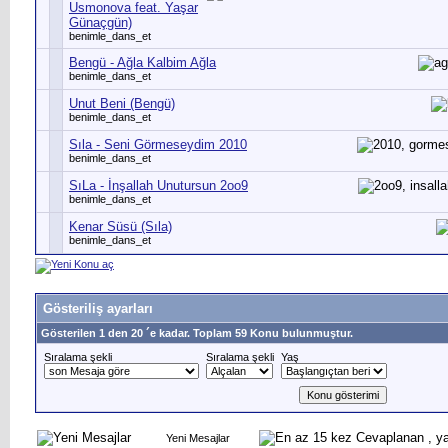
Usmonova feat. Yaşar
Günaçgün)
benimle_dans_et
Bengü - Ağla Kalbim Ağla
benimle_dans_et
Unut Beni (Bengü)
benimle_dans_et
Sıla - Seni Görmeseydim 2010
benimle_dans_et
SıLa - İnşallah Unutursun 2oo9
benimle_dans_et
Kenar Süsü (Sıla)
benimle_dans_et
Gösteriliş ayarları
Gösterilen 1 den 20 ´e kadar. Toplam 59 Konu bulunmuştur.
Sıralama şekli
Sıralama şekli
Yaş
Yeni Mesajlar