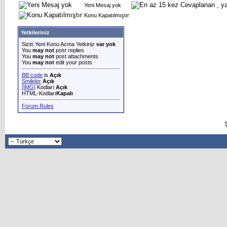
Yeni Mesaj yok
Konu Kapatılmıştır
Yetkileriniz
Sizin Yeni Konu Acma Yetkiniz
var yok
You
may not
post replies
You
may not
post attachments
You
may not
edit your posts
BB code
is
Açık
Smileler
Açık
[IMG]
Kodları
Açık
HTML-Kodları
Kapalı
Forum Rules