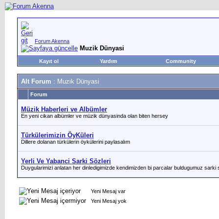
Forum Akenna
Muzik Dünyasi
Kayıt ol
Yardım
Community
Alt Forum
: Muzik Dünyasi
Forum
Müzik Haberleri ve Albümler
En yeni cikan albümler ve müzik dünyasinda olan biten hersey
Türkülerimizin ÖyKüleri
Dillere dolanan türkülerin öykülerini paylasalım
Yerli Ve Yabanci Sarki Sözleri
Duygularimizi anlatan her dinledigimizde kendimizden bi parcalar buldugumuz sarki s
Yeni Mesaj var
Yeni Mesaj yok