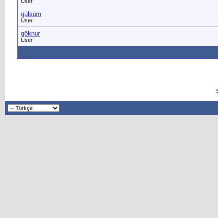
User
gülsüm
User
göknur
User