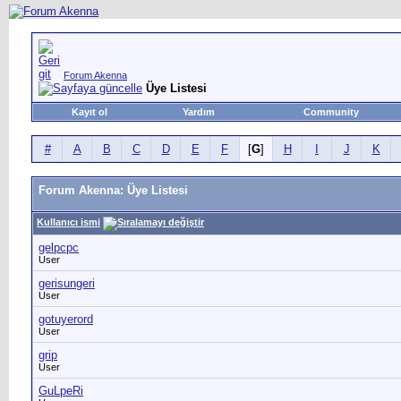
Forum Akenna
Üye Listesi
Kayıt ol
Yardım
Community
#
A
B
C
D
E
F
[
G
]
H
I
J
K
Forum Akenna: Üye Listesi
Kullanıcı ismi
gelpcpc
User
gerisungeri
User
gotuyerord
User
grip
User
GuLpeRi