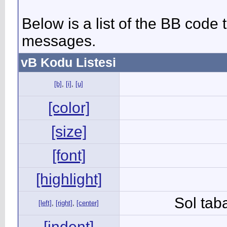
Below is a list of the BB code
messages.
vB Kodu Listesi
[b]
,
[i]
,
[u]
[color]
[size]
[font]
[highlight]
Sol taba
[left]
,
[right]
,
[center]
[indent]