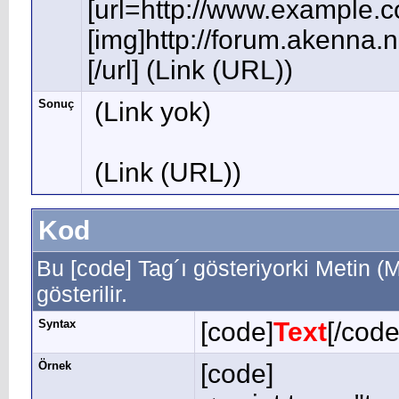
[url=http://www.example.
[img]http://forum.akenna.
[/url] (Link (URL))
Sonuç
(Link yok)
(Link (URL))
Kod
Bu [code] Tag´ı gösteriyorki Metin 
gösterilir.
Syntax
[code]
Text
[/code
Örnek
[code]