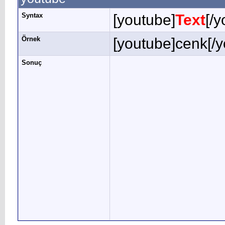
Syntax
[youtube]
Text
[/
Örnek
[youtube]cenk[/y
Sonuç