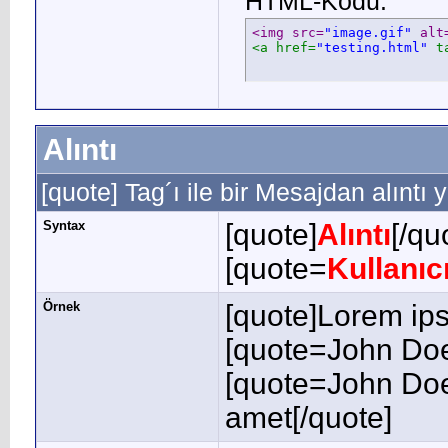
HTML-Kodu:
<img src=
"image.gif"
 alt
<a href=
"testing.html"
 t
Alıntı
[quote] Tag´ı ile bir Mesajdan alıntı y
Syntax
[quote]
Alıntı
[/qu
[quote=
Kullanıc
Örnek
[quote]Lorem ips
[quote=John Doe
[quote=John Doe
amet[/quote]