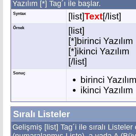
Yazılım [*] Tag´ı ile başlar.
Syntax
[list]
Text
[/list]
Örnek
[list]
[*]birinci Yazılım
[*]ikinci Yazılım
[/list]
Sonuç
birinci Yazılı
ikinci Yazılım
Sıralı Listeler
Gelişmiş [list] Tag´i ile sıralı Listele
(numaralanmış Liste), a yada A (Büyü