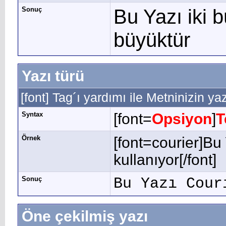
Sonuç
Bu Yazı iki 
büyüktür
Yazı türü
[font] Tag´ı yardımı ile Metninizin yaz
Syntax
[font=
Opsiyon
]
T
Örnek
[font=courier]Bu
kullanıyor[/font]
Sonuç
Bu Yazı Cour
Öne çekilmiş yazı