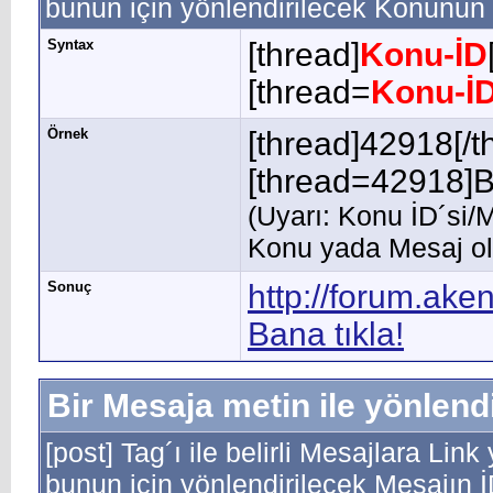
bunun için yönlendirilecek Konunun 
Syntax
[thread]
Konu-İD
[thread=
Konu-İ
Örnek
[thread]42918[/t
[thread=42918]Ba
(Uyarı: Konu İD´si/M
Konu yada Mesaj olm
Sonuç
http://forum.ak
Bana tıkla!
Bir Mesaja metin ile yönlend
[post] Tag´ı ile belirli Mesajlara Link
bunun için yönlendirilecek Mesajın 